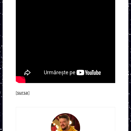
[
sursa
]