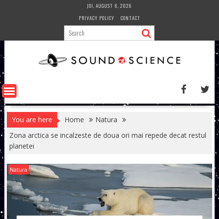
Skip
JOI, AUGUST 6, 2026
to
PRIVACY POLICY
CONTACT
content
You are here
Home
Natura
Zona arctica se incalzeste de doua ori mai repede decat restul
planetei
Natura