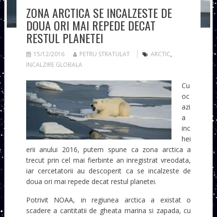
ZONA ARCTICA SE INCALZESTE DE
DOUA ORI MAI REPEDE DECAT
RESTUL PLANETEI
15/12/2016
PETRU STRATULAT
ARCTIC
,
INCALZIRE GLOBALA
Cu
oc
azi
a
inc
hei
erii anului 2016, putem spune ca zona arctica a
trecut prin cel mai fierbinte an inregistrat vreodata,
iar cercetatorii au descoperit ca se incalzeste de
doua ori mai repede decat restul planetei.
Potrivit NOAA, in regiunea arctica a existat o
scadere a cantitatii de gheata marina si zapada, cu