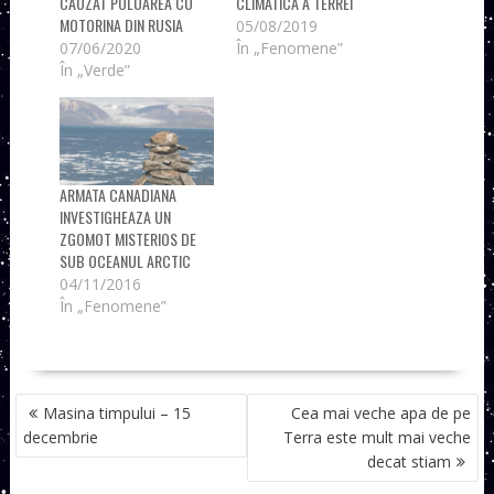
CAUZAT POLUAREA CU
CLIMATICA A TERREI
MOTORINA DIN RUSIA
05/08/2019
07/06/2020
În „Fenomene”
În „Verde”
ARMATA CANADIANA
INVESTIGHEAZA UN
ZGOMOT MISTERIOS DE
SUB OCEANUL ARCTIC
04/11/2016
În „Fenomene”
NAVIGARE
Masina timpului – 15
Cea mai veche apa de pe
ÎN
decembrie
Terra este mult mai veche
ARTICOLE
decat stiam