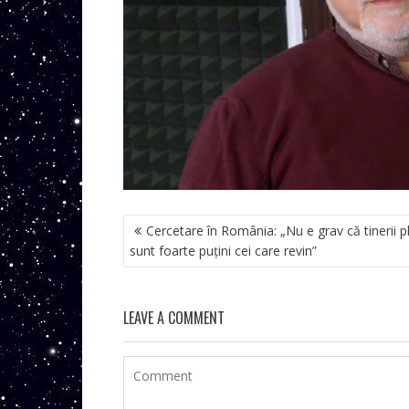
NAVIGARE
Cercetare în România: „Nu e grav că tinerii p
ÎN
sunt foarte puţini cei care revin”
ARTICOLE
LEAVE A COMMENT