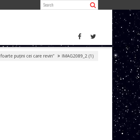
oarte puţini cei care revin”
IMAG2089_2 (1)