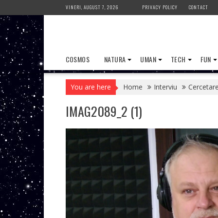
Skip
VINERI, AUGUST 7, 2026
PRIVACY POLICY
CONTACT
to
content
COSMOS
NATURA
UMAN
TECH
FUN
You are here
Home
Interviu
Cercetare
IMAG2089_2 (1)