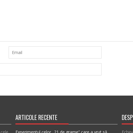
ARTICOLE RECENTE
DESP
 cele
Experimentul celor „21 de grame” care a vrut să
Echip