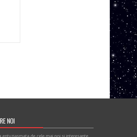
RE NOI
a entuziasmata de cele mai noi si interesante