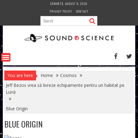
Skip
SÂMBĂTĂ, AUGUST 8, 2026
to
PRIVACY POLICY
CONTACT
content
You are here
Home
Cosmos
Jeff Bezos vrea să livreze echipamente pentru un habitat pe
Lună
Blue Origin
BLUE ORIGIN