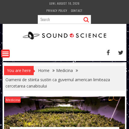
Skip
LUNI, AUGUST 10, 2026
to
PRIVACY POLICY
CONTACT
content
You are here
Home
Medicina
Oamenii de stiinta sustin ca guvernul american limiteaza
cercetarea canabisului
Medicina