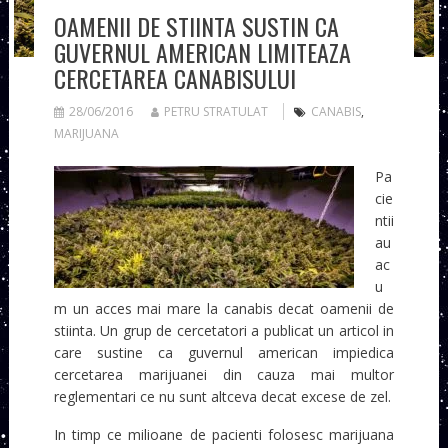
OAMENII DE STIINTA SUSTIN CA
GUVERNUL AMERICAN LIMITEAZA
CERCETAREA CANABISULUI
28/06/2016
PETRU STRATULAT
CANABIS
,
MARIJUANA
Pa
cie
ntii
au
ac
u
m un acces mai mare la canabis decat oamenii de
stiinta. Un grup de cercetatori a publicat un articol in
care sustine ca guvernul american impiedica
cercetarea marijuanei din cauza mai multor
reglementari ce nu sunt altceva decat excese de zel.
In timp ce milioane de pacienti folosesc marijuana