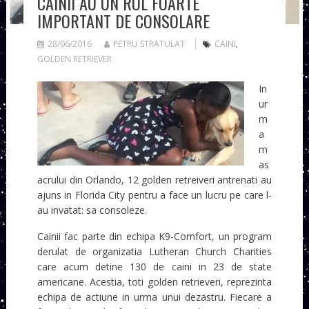
CAINII AU UN ROL FOARTE
IMPORTANT DE CONSOLARE
28/06/2016
PETRU STRATULAT
CAINI
,
GOLDEN RETRIEVER
In
ur
m
a
m
as
acrului din Orlando, 12 golden retreiveri antrenati au
ajuns in Florida City pentru a face un lucru pe care l-
au invatat: sa consoleze.
Cainii fac parte din echipa K9-Comfort, un program
derulat de organizatia Lutheran Church Charities
care acum detine 130 de caini in 23 de state
americane. Acestia, toti golden retrieveri, reprezinta
echipa de actiune in urma unui dezastru. Fiecare a