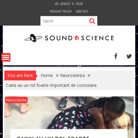
Skip
JOI, AUGUST 6, 2026
to
PRIVACY POLICY
CONTACT
content
You are here
Home
Neurostiinta
Cainii au un rol foarte important de consolare
Neurostiinta