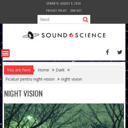
Skip
SÂMBĂTĂ, AUGUST 8, 2026
to
PRIVACY POLICY
CONTACT
content
You are here
Home
Dark
Picaturi pentru night-vision
night vision
NIGHT VISION