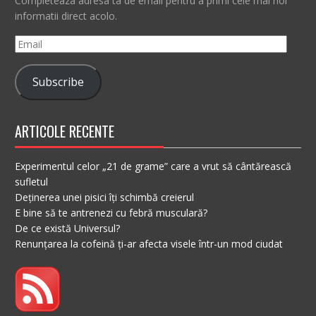
Completeaza adresa ta de email pentru a primi cele mai noi
informatii direct acolo.
Email
Subscribe
ARTICOLE RECENTE
Experimentul celor „21 de grame” care a vrut să cântărească
sufletul
Deținerea unei pisici îți schimbă creierul
E bine să te antrenezi cu febră musculară?
De ce există Universul?
Renunțarea la cofeină ți-ar afecta visele într-un mod ciudat