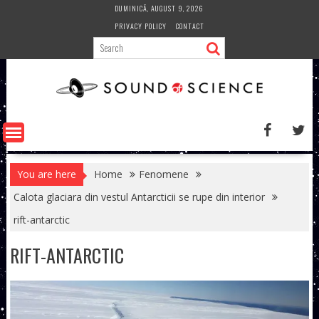
Skip
DUMINICĂ, AUGUST 9, 2026
to
PRIVACY POLICY
CONTACT
content
You are here
Home
Fenomene
Calota glaciara din vestul Antarcticii se rupe din interior
rift-antarctic
RIFT-ANTARCTIC