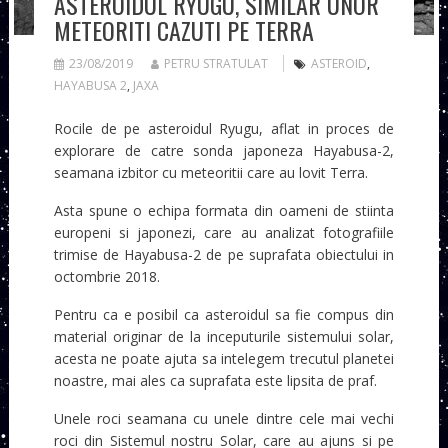
ASTEROIDUL RYUGU, SIMILAR UNOR
METEORITI CAZUTI PE TERRA
23/08/2019
PETRU STRATULAT
ASTEROID
,
HAYABUSA 2
,
JAXA
Rocile de pe asteroidul Ryugu, aflat in proces de
explorare de catre sonda japoneza Hayabusa-2,
seamana izbitor cu meteoritii care au lovit Terra.
Asta spune o echipa formata din oameni de stiinta
europeni si japonezi, care au analizat fotografiile
trimise de Hayabusa-2 de pe suprafata obiectului in
octombrie 2018.
Pentru ca e posibil ca asteroidul sa fie compus din
material originar de la inceputurile sistemului solar,
acesta ne poate ajuta sa intelegem trecutul planetei
noastre, mai ales ca suprafata este lipsita de praf.
Unele roci seamana cu unele dintre cele mai vechi
roci din Sistemul nostru Solar, care au ajuns si pe