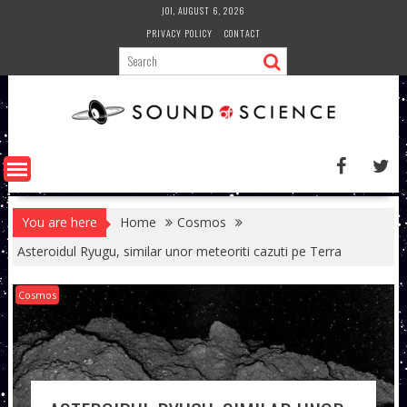
Skip
JOI, AUGUST 6, 2026
to
PRIVACY POLICY
CONTACT
content
You are here
Home
Cosmos
Asteroidul Ryugu, similar unor meteoriti cazuti pe Terra
Cosmos