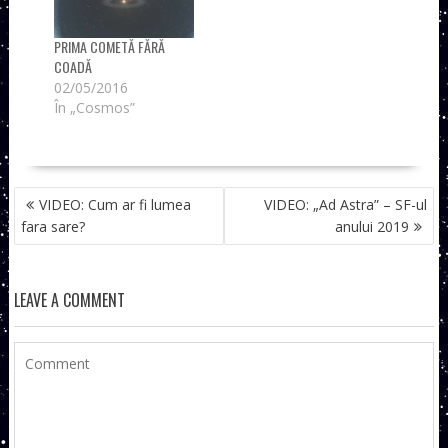
PRIMA COMETĂ FĂRĂ
COADĂ
02/05/2016
În „Cosmos”
NAVIGARE
VIDEO: Cum ar fi lumea
VIDEO: „Ad Astra” – SF-ul
ÎN
fara sare?
anului 2019
ARTICOLE
LEAVE A COMMENT