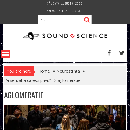
Skip
SÂMBĂTĂ, AUGUST 8, 2026
to
PRIVACY POLICY
CONTACT
content
You are here
Home
Neurostiinta
Ai senzatia ca esti privit?
aglomeratie
AGLOMERATIE