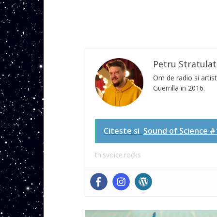
Petru Stratulat
Om de radio si artist
Guerrilla in 2016.
Citeste si
Sound of Science #1
thisvoice.rocks