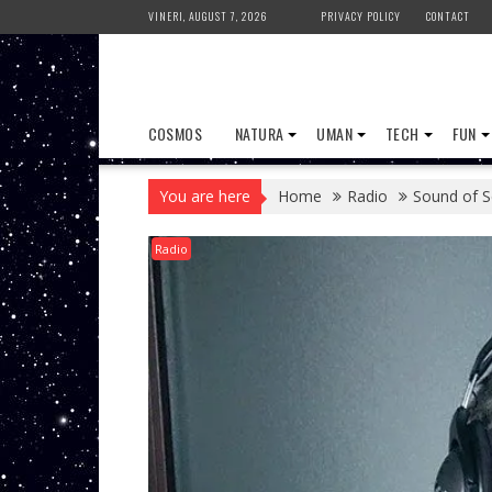
Skip
VINERI, AUGUST 7, 2026
PRIVACY POLICY
CONTACT
to
content
COSMOS
NATURA
UMAN
TECH
FUN
You are here
Home
Radio
Sound of Sc
Radio