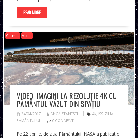
READ MORE
Cosmos
Video
VIDEO: IMAGINI LA REZOLUȚIE 4K CU
PĂMÂNTUL VĂZUT DIN SPAȚIU
24/04/2017
ANCA STĂNESCU
4K
,
ISS
,
ZIUA
PĂMÂNTULUI
0 COMMENT
Pe 22 aprilie, de ziua Pământului, NASA a publicat o