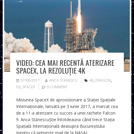
VIDEO: CEA MAI RECENTĂ ATERIZARE
SPACEX, LA REZOLUȚIE 4K
07/06/2017
ANCA STĂNESCU
4K
,
DRAGON
,
ISS
,
SPACEX
0 COMMENT
Misiunea SpaceX de aprovizionare a Stației Spațiale
Internaționale, lansată pe 3 iunie 2017, a marcat cea
de a 11-a aterizare cu succes a unei rachete Falcon
9. Anca StănescuȘtie întotdeauna când trece Stația
Spațială Internațională deasupra Bucureștiului
(pentru că primește mail de la NASA).