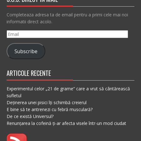
Completeaza adresa ta de email pentru a primi cele mai noi
informatii direct acolo.
Email
Subscribe
ARTICOLE RECENTE
Experimentul celor „21 de grame” care a vrut să cântărească
sufletul
Deținerea unei pisici îți schimbă creierul
E bine să te antrenezi cu febră musculară?
De ce există Universul?
Renunțarea la cofeină ți-ar afecta visele într-un mod ciudat