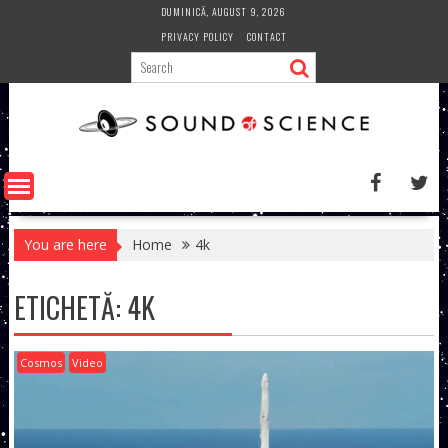
Skip
DUMINICĂ, AUGUST 9, 2026
to
PRIVACY POLICY
CONTACT
content
You are here
Home
4k
ETICHETĂ:
4K
Cosmos
Video