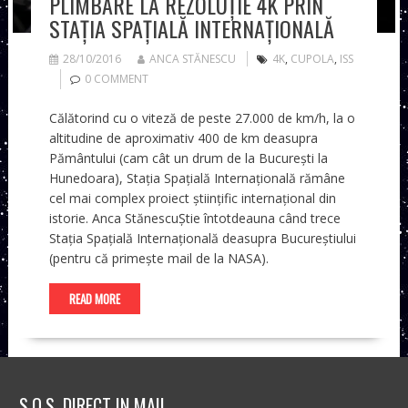
PLIMBARE LA REZOLUȚIE 4K PRIN
STAȚIA SPAȚIALĂ INTERNAȚIONALĂ
28/10/2016
ANCA STĂNESCU
4K
,
CUPOLA
,
ISS
0 COMMENT
Călătorind cu o viteză de peste 27.000 de km/h, la o
altitudine de aproximativ 400 de km deasupra
Pământului (cam cât un drum de la București la
Hunedoara), Stația Spațială Internațională rămâne
cel mai complex proiect științific internațional din
istorie. Anca StănescuȘtie întotdeauna când trece
Stația Spațială Internațională deasupra Bucureștiului
(pentru că primește mail de la NASA).
READ MORE
S.O.S. DIRECT IN MAIL