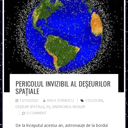
PERICOLUL INVIZIBIL AL DEȘEURILOR
SPAȚIALE
12/10/2020
ANCA STĂNESCU
COLIZIUNE
,
DEȘEURI SPAȚIALE
,
ISS
,
SINDROMUL KESSLER
0 COMMENT
De la începutul acestui an, astronauții de la bordul