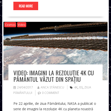
READ MORE
Cosmos
Video
VIDEO: IMAGINI LA REZOLUȚIE 4K CU
PĂMÂNTUL VĂZUT DIN SPAȚIU
24/04/2017
ANCA STĂNESCU
4K
,
ISS
,
ZIUA
PĂMÂNTULUI
0 COMMENT
Pe 22 aprilie, de ziua Pământului, NASA a publicat o
serie de imagini la rezoluție 4K cu planeta noastră