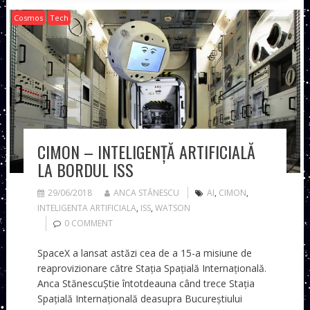
Cosmos
Tech
CIMON – INTELIGENȚĂ ARTIFICIALĂ
LA BORDUL ISS
29/06/2018
ANCA STĂNESCU
AI
,
CIMON
,
INTELIGENTA ARTIFICIALA
,
ISS
,
WATSON
0 COMMENT
SpaceX a lansat astăzi cea de a 15-a misiune de
reaprovizionare către Stația Spațială Internațională.
Anca StănescuȘtie întotdeauna când trece Stația
Spațială Internațională deasupra Bucureștiului