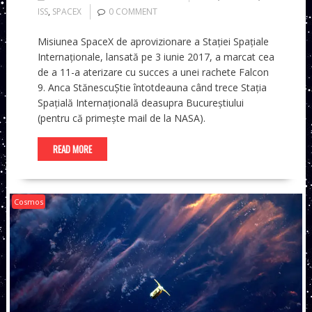
ISS
,
SPACEX
0 COMMENT
Misiunea SpaceX de aprovizionare a Stației Spațiale
Internaționale, lansată pe 3 iunie 2017, a marcat cea
de a 11-a aterizare cu succes a unei rachete Falcon
9. Anca StănescuȘtie întotdeauna când trece Stația
Spațială Internațională deasupra Bucureștiului
(pentru că primește mail de la NASA).
READ MORE
Cosmos