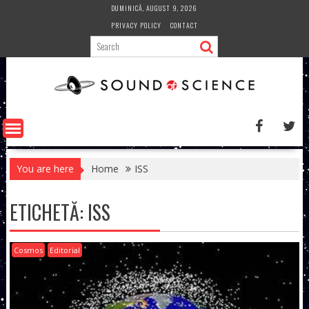
Skip
DUMINICĂ, AUGUST 9, 2026
to
PRIVACY POLICY
CONTACT
content
You are here
Home
ISS
ETICHETĂ:
ISS
Cosmos
Editorial