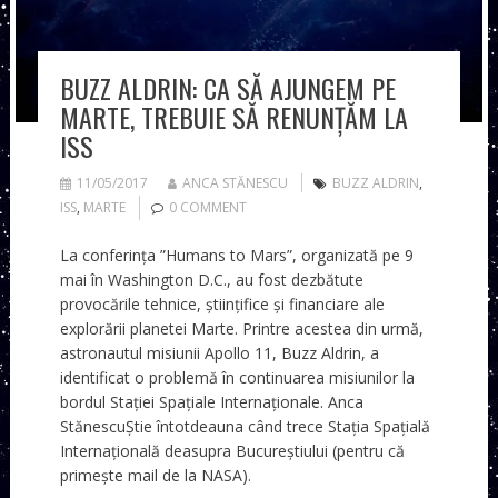
BUZZ ALDRIN: CA SĂ AJUNGEM PE
MARTE, TREBUIE SĂ RENUNȚĂM LA
ISS
11/05/2017
ANCA STĂNESCU
BUZZ ALDRIN
,
ISS
,
MARTE
0 COMMENT
La conferința ”Humans to Mars”, organizată pe 9
mai în Washington D.C., au fost dezbătute
provocările tehnice, științifice și financiare ale
explorării planetei Marte. Printre acestea din urmă,
astronautul misiunii Apollo 11, Buzz Aldrin, a
identificat o problemă în continuarea misiunilor la
bordul Stației Spațiale Internaționale. Anca
StănescuȘtie întotdeauna când trece Stația Spațială
Internațională deasupra Bucureștiului (pentru că
primește mail de la NASA).