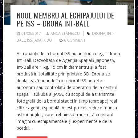
NOUL MEMBRU AL ECHIPAJULUI DE
PE ISS – DRONA INT-BALL
01/08/2017
ANCA STĂNESCU
DRONA
,
INT-
BALL
,
ISS
,
JAXA
,
KIBO
0 COMMENT
Astronauții de la bordul ISS au un nou coleg – drona
Int-Ball. Dezvoltată de Agenția Spațială Japoneză,
Int-Ball are 1 kg, 15 cm în diamentru și a fost
produsă în totalitate prin printare 3D. Drona se
deplasează oriunde în interiorul ISS prin zbor
autonom sau controlată de operatori de la centrul
spațial Tsukuba al JAXA, cu scopul de a transmite
fotografii de la bordul stației în timp (aproape) real
către agenția spațială. Acest proces reduce munca
astronauților, care trebuie sa transmită constant
imagini cu echipamentele și experimentele de la
bordul…