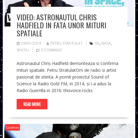
VIDEO: ASTRONAUTUL CHRIS
HADFIELD IN FATA UNOR MITURI
SPATIALE
04/01/2019
PETRU STRATULAT
ISS
,
NASA
,
SPATIU
0 COMMENT
Astronautul Chris Hadfield demonteaza si confirma
mituri spatiale. Petru StratulatOm de radio si artist
pasionat de stiinta. A pornit proiectul Sound of
Science la Radio Gold FM, in 2014, si l-a adus la
Radio Guerrilla in 2016. thisvoice.rocks
READ MORE
Cosmos