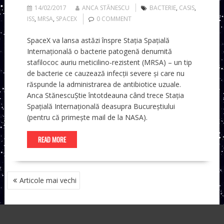
14/02/2017
ANCA STĂNESCU
BACTERIE
,
CASIS
,
ISS
,
MRSA
,
SPACEX
0 COMMENT
SpaceX va lansa astăzi înspre Stația Spațială
Internațională o bacterie patogenă denumită
stafilococ auriu meticilino-rezistent (MRSA) – un tip
de bacterie ce cauzează infecții severe și care nu
răspunde la administrarea de antibiotice uzuale.
Anca StănescuȘtie întotdeauna când trece Stația
Spațială Internațională deasupra Bucureștiului
(pentru că primește mail de la NASA).
READ MORE
NAVIGARE
Articole mai vechi
ÎN
ARTICOLE