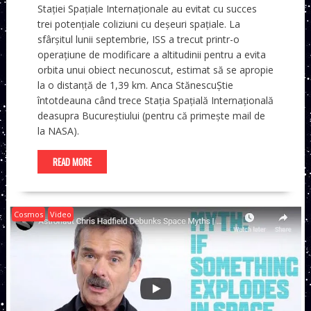
Stației Spațiale Internaționale au evitat cu succes
trei potențiale coliziuni cu deșeuri spațiale. La
sfârșitul lunii septembrie, ISS a trecut printr-o
operațiune de modificare a altitudinii pentru a evita
orbita unui obiect necunoscut, estimat să se apropie
la o distanță de 1,39 km. Anca StănescuȘtie
întotdeauna când trece Stația Spațială Internațională
deasupra Bucureștiului (pentru că primește mail de
la NASA).
READ MORE
Cosmos
Video