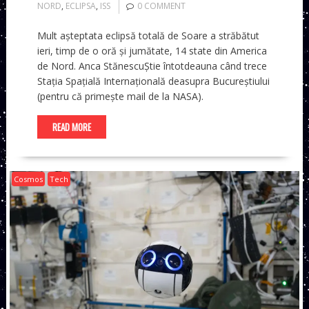
NORD
,
ECLIPSA
,
ISS
0 COMMENT
Mult așteptata eclipsă totală de Soare a străbătut
ieri, timp de o oră și jumătate, 14 state din America
de Nord. Anca StănescuȘtie întotdeauna când trece
Stația Spațială Internațională deasupra Bucureștiului
(pentru că primește mail de la NASA).
READ MORE
Cosmos
Tech