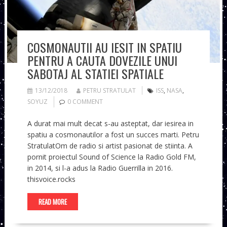
COSMONAUTII AU IESIT IN SPATIU
PENTRU A CAUTA DOVEZILE UNUI
SABOTAJ AL STATIEI SPATIALE
13/12/2018
PETRU STRATULAT
ISS
,
NASA
,
SOYUZ
0 COMMENT
A durat mai mult decat s-au asteptat, dar iesirea in
spatiu a cosmonautilor a fost un succes marti. Petru
StratulatOm de radio si artist pasionat de stiinta. A
pornit proiectul Sound of Science la Radio Gold FM,
in 2014, si l-a adus la Radio Guerrilla in 2016.
thisvoice.rocks
READ MORE