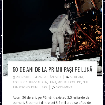
50 DE ANI DE LA PRIMII PAȘI PE LUNĂ
20/07/2019
ANCA STĂNESCU
50 DE ANI
,
APOLLO 11
,
BUZZ ALDRIN
,
LUNA
,
MICHAEL COLLINS
,
NEIL
ARMSTRONG
,
PRIMUL PAS
0 COMMENT
Acum 50 de ani, pe Pământ existau 3,5 miliarde de
oameni. 3 oameni dintre cei 3,5 miliarde se aflau de