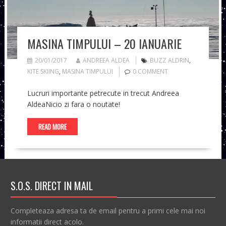
MASINA TIMPULUI – 20 IANUARIE
20/01/2017
ANDREEA ALDEA
BUZZ ALDRIN
,
KITE SKIING
,
MASINA TIMPULUI
0 COMMENT
Lucruri importante petrecute in trecut Andreea
AldeaNicio zi fara o noutate!
READ MORE
S.O.S. DIRECT IN MAIL
Completeaza adresa ta de email pentru a primi cele mai noi
informatii direct acolo.