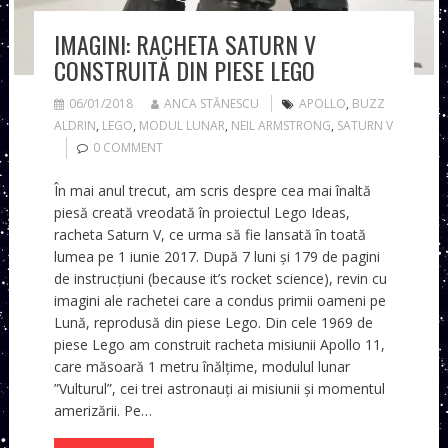
IMAGINI: RACHETA SATURN V
CONSTRUITĂ DIN PIESE LEGO
06/01/2018
ANCA STĂNESCU
APOLLO
,
BUZZ
ALDRIN
,
LEGO
,
MODUL LUNAR
,
NEIL ARMSTRONG
,
SATURN V
0 COMMENT
În mai anul trecut, am scris despre cea mai înaltă
piesă creată vreodată în proiectul Lego Ideas,
racheta Saturn V, ce urma să fie lansată în toată
lumea pe 1 iunie 2017. După 7 luni și 179 de pagini
de instrucțiuni (because it’s rocket science), revin cu
imagini ale rachetei care a condus primii oameni pe
Lună, reprodusă din piese Lego. Din cele 1969 de
piese Lego am construit racheta misiunii Apollo 11,
care măsoară 1 metru înălțime, modulul lunar
”Vulturul”, cei trei astronauți ai misiunii și momentul
amerizării. Pe…