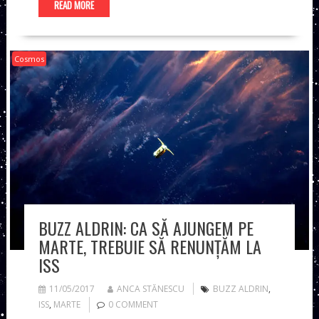
READ MORE
Cosmos
BUZZ ALDRIN: CA SĂ AJUNGEM PE
MARTE, TREBUIE SĂ RENUNȚĂM LA
ISS
11/05/2017
ANCA STĂNESCU
BUZZ ALDRIN
,
ISS
,
MARTE
0 COMMENT