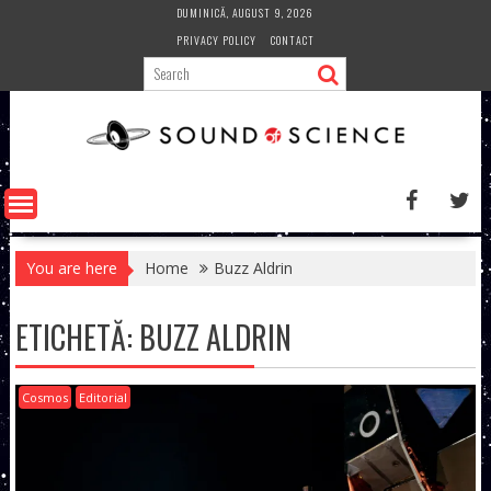
Skip
DUMINICĂ, AUGUST 9, 2026
to
PRIVACY POLICY
CONTACT
content
You are here
Home
Buzz Aldrin
ETICHETĂ:
BUZZ ALDRIN
Cosmos
Editorial