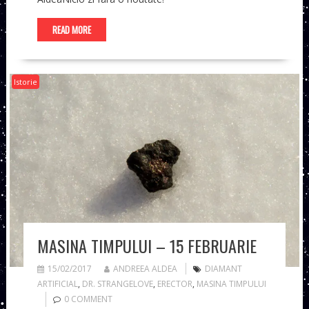
READ MORE
Istorie
MASINA TIMPULUI – 15 FEBRUARIE
15/02/2017
ANDREEA ALDEA
DIAMANT
ARTIFICIAL
,
DR. STRANGELOVE
,
ERECTOR
,
MASINA TIMPULUI
0 COMMENT