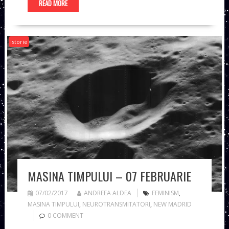
READ MORE
Istorie
MASINA TIMPULUI – 07 FEBRUARIE
07/02/2017
ANDREEA ALDEA
FEMINISM
,
MASINA TIMPULUI
,
NEUROTRANSMITATORI
,
NEW MADRID
0 COMMENT