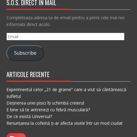
S.O.S. DIRECT IN MAIL
Completeaza adresa ta de email pentru a primi cele mai noi
informatii direct acolo.
Email
Subscribe
ARTICOLE RECENTE
Experimentul celor „21 de grame” care a vrut să cântărească
sufletul
Deținerea unei pisici îți schimbă creierul
E bine să te antrenezi cu febră musculară?
De ce există Universul?
Renunțarea la cofeină ți-ar afecta visele într-un mod ciudat