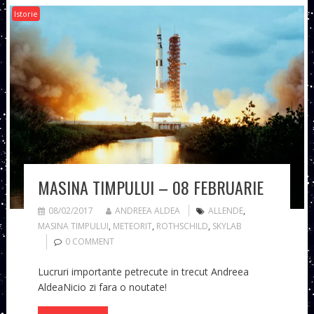
Istorie
MASINA TIMPULUI – 08 FEBRUARIE
08/02/2017
ANDREEA ALDEA
ALLENDE
,
MASINA TIMPULUI
,
METEORIT
,
ROTHSCHILD
,
SKYLAB
0 COMMENT
Lucruri importante petrecute in trecut Andreea
AldeaNicio zi fara o noutate!