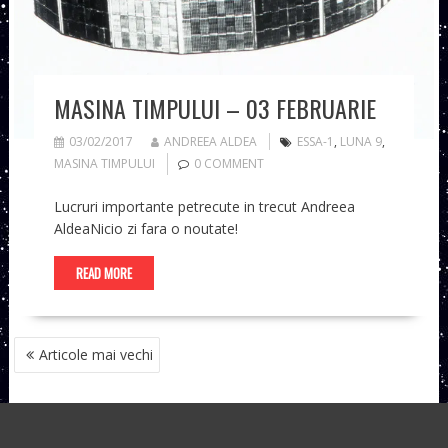
MASINA TIMPULUI – 03 FEBRUARIE
03/02/2017
ANDREEA ALDEA
ESSA-1
,
LUNA 9
,
MASINA TIMPULUI
0 COMMENT
Lucruri importante petrecute in trecut Andreea
AldeaNicio zi fara o noutate!
READ MORE
NAVIGARE
Articole mai vechi
ÎN
ARTICOLE