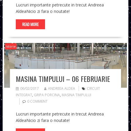
Lucruri importante petrecute in trecut Andreea
AldeaNicio zi fara o noutate!
READ MORE
Istorie
MASINA TIMPULUI – 06 FEBRUARIE
06/02/2017
ANDREEA ALDEA
CIRCUIT
INTEGRAT
,
GRIPA PORCINA
,
MASINA TIMPULUI
0 COMMENT
Lucruri importante petrecute in trecut Andreea
AldeaNicio zi fara o noutate!