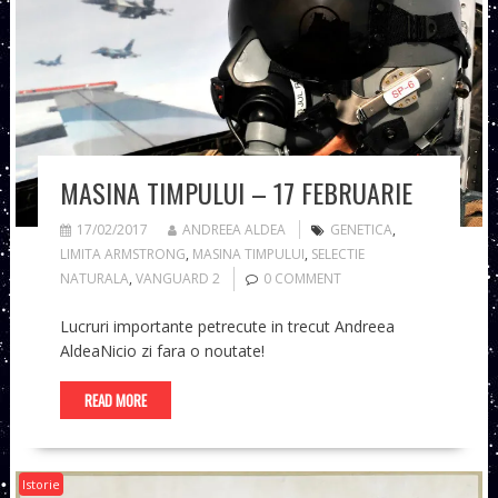
MASINA TIMPULUI – 17 FEBRUARIE
17/02/2017
ANDREEA ALDEA
GENETICA
,
LIMITA ARMSTRONG
,
MASINA TIMPULUI
,
SELECTIE
NATURALA
,
VANGUARD 2
0 COMMENT
Lucruri importante petrecute in trecut Andreea
AldeaNicio zi fara o noutate!
READ MORE
Istorie