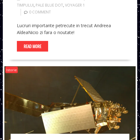
TIMPULUI
,
PALE BLUE DOT
,
VOYAGER 1
0 COMMENT
Lucruri importante petrecute in trecut Andreea
AldeaNicio zi fara o noutate!
READ MORE
Istorie