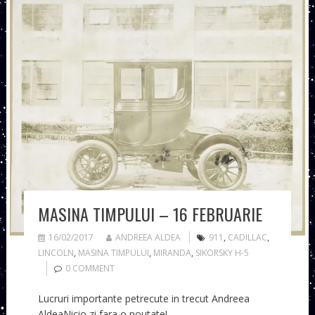
MASINA TIMPULUI – 16 FEBRUARIE
16/02/2017
ANDREEA ALDEA
911
,
CADILLAC
,
LINCOLN
,
MASINA TIMPULUI
,
MIRANDA
,
SIKORSKY H-5
0 COMMENT
Lucruri importante petrecute in trecut Andreea
AldeaNicio zi fara o noutate!