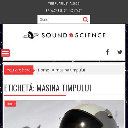
Skip
VINERI, AUGUST 7, 2026
to
PRIVACY POLICY
CONTACT
content
You are here
Home
masina timpului
ETICHETĂ:
MASINA TIMPULUI
Istorie