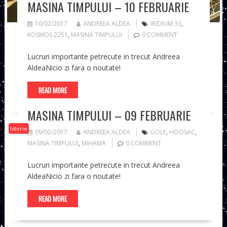
MASINA TIMPULUI – 10 FEBRUARIE
10/02/2017
ANDREEA ALDEA
IRIDIUM 33
,
KOSMOS 2251
,
MASINA TIMPULUI
0 COMMENT
Lucruri importante petrecute in trecut Andreea
AldeaNicio zi fara o noutate!
READ MORE
MASINA TIMPULUI – 09 FEBRUARIE
Istorie
09/02/2017
ANDREEA ALDEA
GOLF
,
HOOSAC
,
MASINA TIMPULUI
,
MIHAMA
0 COMMENT
Lucruri importante petrecute in trecut Andreea
AldeaNicio zi fara o noutate!
READ MORE