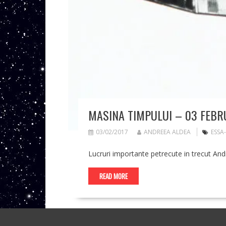
MASINA TIMPULUI – 03 FEBR
03/02/2017
ANDREEA ALDEA
ESSA
Lucruri importante petrecute in trecut And
READ MORE