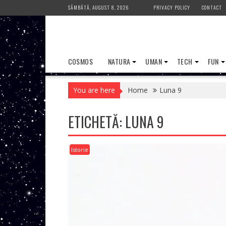
Skip
SÂMBĂTĂ, AUGUST 8, 2026
PRIVACY POLICY
CONTACT
to
content
COSMOS
NATURA
UMAN
TECH
FUN
You are here
Home
Luna 9
ETICHETĂ:
LUNA 9
Istorie