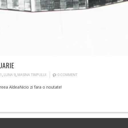
UARIE
-1
,
LUNA 9
,
MASINA TIMPULUI
0 COMMENT
reea AldeaNicio zi fara o noutate!