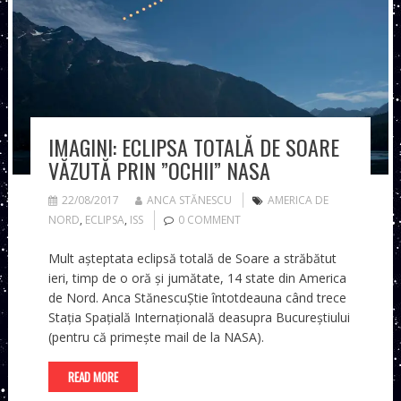
IMAGINI: ECLIPSA TOTALĂ DE SOARE
VĂZUTĂ PRIN ”OCHII” NASA
22/08/2017
ANCA STĂNESCU
AMERICA DE
NORD
,
ECLIPSA
,
ISS
0 COMMENT
Mult așteptata eclipsă totală de Soare a străbătut
ieri, timp de o oră și jumătate, 14 state din America
de Nord. Anca StănescuȘtie întotdeauna când trece
Stația Spațială Internațională deasupra Bucureștiului
(pentru că primește mail de la NASA).
READ MORE