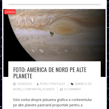
Cosmos
FOTO: AMERICA DE NORD PE ALTE
PLANETE
10/09/2015
PETRU STRATULAT
AMERICA DE
NORD
,
COMPARATIE
,
PLANETE
0 COMMENT
Este vorba despre plasarea grafica a continentului
pe alte planete pastrand proportiile pentru a