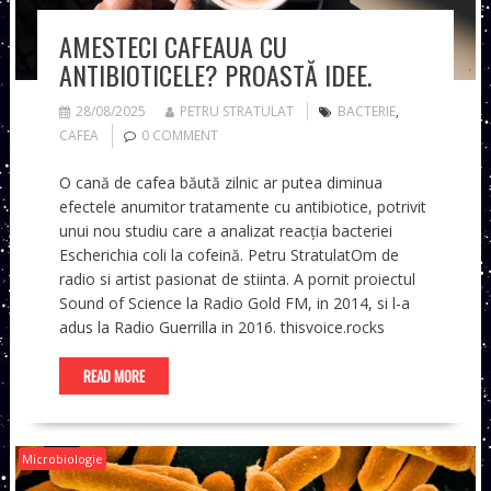
AMESTECI CAFEAUA CU
ANTIBIOTICELE? PROASTĂ IDEE.
28/08/2025
PETRU STRATULAT
BACTERIE
,
CAFEA
0 COMMENT
O cană de cafea băută zilnic ar putea diminua
efectele anumitor tratamente cu antibiotice, potrivit
unui nou studiu care a analizat reacția bacteriei
Escherichia coli la cofeină. Petru StratulatOm de
radio si artist pasionat de stiinta. A pornit proiectul
Sound of Science la Radio Gold FM, in 2014, si l-a
adus la Radio Guerrilla in 2016. thisvoice.rocks
READ MORE
Microbiologie