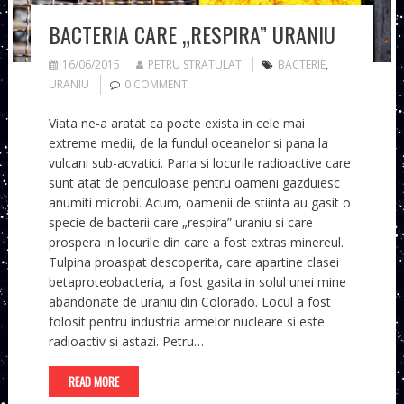
BACTERIA CARE „RESPIRA” URANIU
16/06/2015
PETRU STRATULAT
BACTERIE
,
URANIU
0 COMMENT
Viata ne-a aratat ca poate exista in cele mai
extreme medii, de la fundul oceanelor si pana la
vulcani sub-acvatici. Pana si locurile radioactive care
sunt atat de periculoase pentru oameni gazduiesc
anumiti microbi. Acum, oamenii de stiinta au gasit o
specie de bacterii care „respira” uraniu si care
prospera in locurile din care a fost extras minereul.
Tulpina proaspat descoperita, care apartine clasei
betaproteobacteria, a fost gasita in solul unei mine
abandonate de uraniu din Colorado. Locul a fost
folosit pentru industria armelor nucleare si este
radioactiv si astazi. Petru…
READ MORE