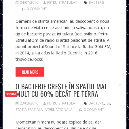
04/07/2016
PETRU STRATULAT
BACTERIE
0 COMMENT
Oamenii de stiinta americani au descoperit o noua
forma de viata ce se ascunde in saliva noastra, un
tip de bacterie parazit intitulata Bdellovibrio. Petru
StratulatOm de radio si artist pasionat de stiinta. A
pornit proiectul Sound of Science la Radio Gold FM,
in 2014, si l-a adus la Radio Guerrilla in 2016.
thisvoice.rocks
READ MORE
O BACTERIE CREȘTE ÎN SPAȚIU MAI
MULT CU 60% DECÂT PE TERRA
Natura
23/03/2016
PETRU STRATULAT
BACTERIE
,
ISS
,
STATIA SPATIALA INTERNATIONALA
0 COMMENT
Momentan nimeni nu poate explica de ce, dar
cercetatorii au descoperit ca, din cele 48 de