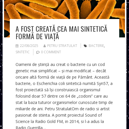
A FOST CREATĂ CEA MAI SINTETICĂ
FORMĂ DE VIAȚĂ
22/08/2025
PETRU STRATULAT
BACTERIE
,
SINTETIC
0 COMMENT
Oamenii de știință au creat o bacterie cu un cod
genetic mai simplificat – și mai modificat – decât
oricare altă formă de viață de pe Pământ. Această
bacterie, o Escherichia coli sintetică numită Syn57, a
fost proiectată să își construiască organismul
folosind doar 57 dintre cei 64 de „codoni” care au
stat la baza tuturor organismelor cunoscute timp de
miliarde de ani. Petru StratulatOm de radio si artist
pasionat de stiinta. A pornit proiectul Sound of
Science la Radio Gold FM, in 2014, si l-a adus la
Radio Guerrilla…