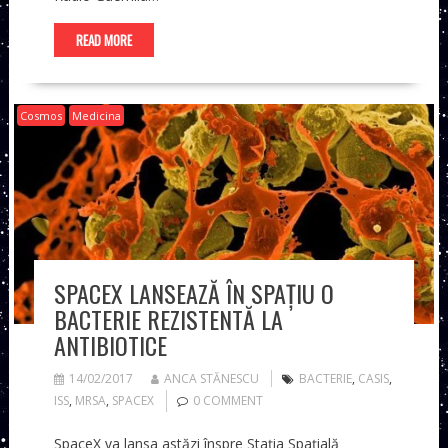
READ MORE
Cosmos
Medicina
SPACEX LANSEAZĂ ÎN SPAȚIU O
BACTERIE REZISTENTĂ LA
ANTIBIOTICE
14/02/2017
ANCA STĂNESCU
BACTERIE
,
CASIS
,
ISS
,
MRSA
,
SPACEX
0 COMMENT
SpaceX va lansa astăzi înspre Stația Spațială