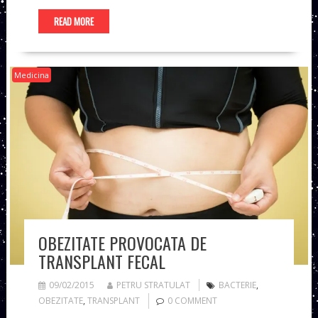
READ MORE
Medicina
OBEZITATE PROVOCATA DE
TRANSPLANT FECAL
09/02/2015
PETRU STRATULAT
BACTERIE
,
OBEZITATE
,
TRANSPLANT
0 COMMENT