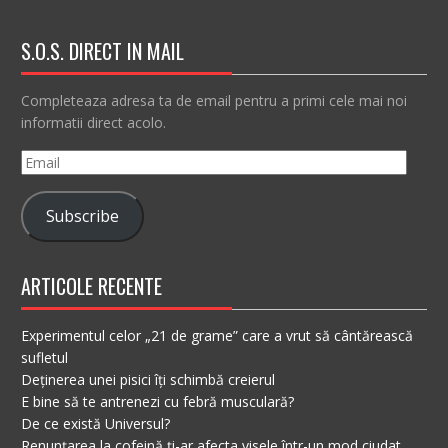
S.O.S. DIRECT IN MAIL
Completeaza adresa ta de email pentru a primi cele mai noi
informatii direct acolo.
Email
Subscribe
ARTICOLE RECENTE
Experimentul celor „21 de grame” care a vrut să cântărească
sufletul
Deținerea unei pisici îți schimbă creierul
E bine să te antrenezi cu febră musculară?
De ce există Universul?
Renunțarea la cofeină ți-ar afecta visele într-un mod ciudat