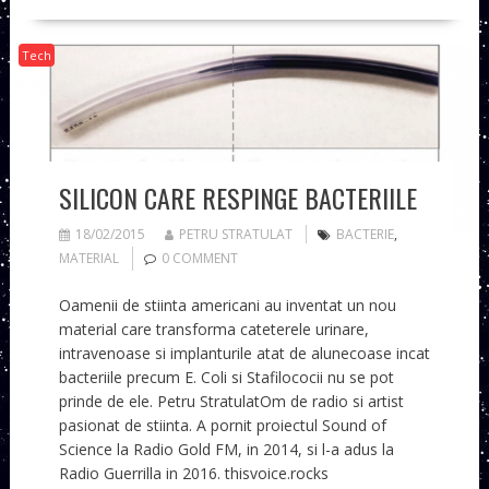
Tech
SILICON CARE RESPINGE BACTERIILE
18/02/2015
PETRU STRATULAT
BACTERIE
,
MATERIAL
0 COMMENT
Oamenii de stiinta americani au inventat un nou
material care transforma cateterele urinare,
intravenoase si implanturile atat de alunecoase incat
bacteriile precum E. Coli si Stafilococii nu se pot
prinde de ele. Petru StratulatOm de radio si artist
pasionat de stiinta. A pornit proiectul Sound of
Science la Radio Gold FM, in 2014, si l-a adus la
Radio Guerrilla in 2016. thisvoice.rocks