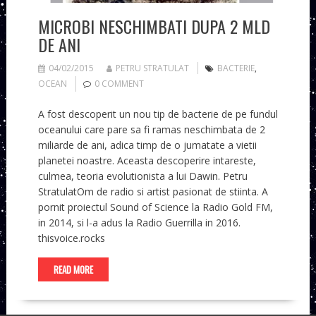
MICROBI NESCHIMBATI DUPA 2 MLD
DE ANI
04/02/2015
PETRU STRATULAT
BACTERIE
,
OCEAN
0 COMMENT
A fost descoperit un nou tip de bacterie de pe fundul
oceanului care pare sa fi ramas neschimbata de 2
miliarde de ani, adica timp de o jumatate a vietii
planetei noastre. Aceasta descoperire intareste,
culmea, teoria evolutionista a lui Dawin. Petru
StratulatOm de radio si artist pasionat de stiinta. A
pornit proiectul Sound of Science la Radio Gold FM,
in 2014, si l-a adus la Radio Guerrilla in 2016.
thisvoice.rocks
READ MORE