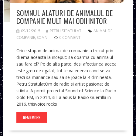
SOMNUL ALATURI DE ANIMALUL DE
COMPANIE MULT MAI ODIHNITOR
09/12/2015
PETRU STRATULAT
ANIMAL DE
COMPANIE
,
SOMN
0 COMMENT
Orice stapan de animal de companie a trecut prin
dilema aceasta la inceput: sa doarma cu animalul
sau fara el? Pe de alta parte, desi afectiunea aceea
este greu de egalat, tot te va enerva cand se va
trezi sa manance sau sa se joace la 4 dimineata.
Petru StratulatOm de radio si artist pasionat de
stiinta. A pornit proiectul Sound of Science la Radio
Gold FM, in 2014, si l-a adus la Radio Guerrilla in
2016. thisvoice.rocks
READ MORE