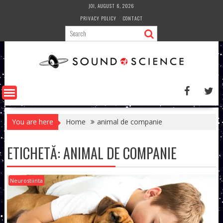
Skip
JOI, AUGUST 6, 2026
to
PRIVACY POLICY
CONTACT
content
You are here
Home
animal de companie
ETICHETĂ:
ANIMAL DE COMPANIE
Neurostiinta