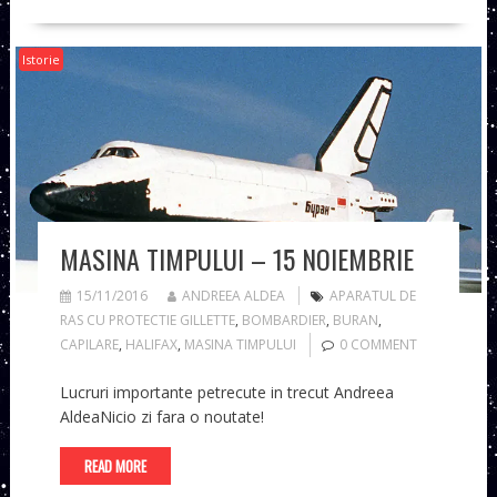
Istorie
MASINA TIMPULUI – 15 NOIEMBRIE
15/11/2016
ANDREEA ALDEA
APARATUL DE
RAS CU PROTECTIE GILLETTE
,
BOMBARDIER
,
BURAN
,
CAPILARE
,
HALIFAX
,
MASINA TIMPULUI
0 COMMENT
Lucruri importante petrecute in trecut Andreea
AldeaNicio zi fara o noutate!
READ MORE