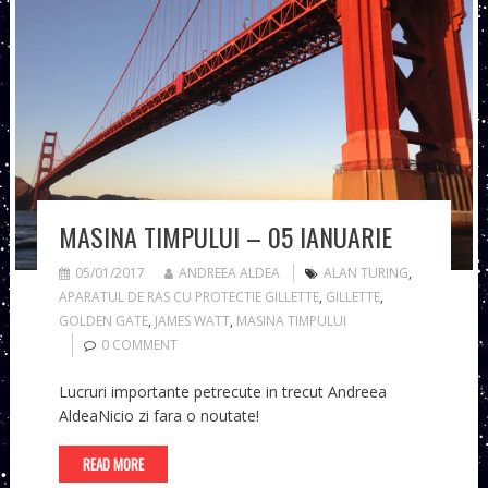
MASINA TIMPULUI – 05 IANUARIE
05/01/2017
ANDREEA ALDEA
ALAN TURING
,
APARATUL DE RAS CU PROTECTIE GILLETTE
,
GILLETTE
,
GOLDEN GATE
,
JAMES WATT
,
MASINA TIMPULUI
0 COMMENT
Lucruri importante petrecute in trecut Andreea
AldeaNicio zi fara o noutate!
READ MORE