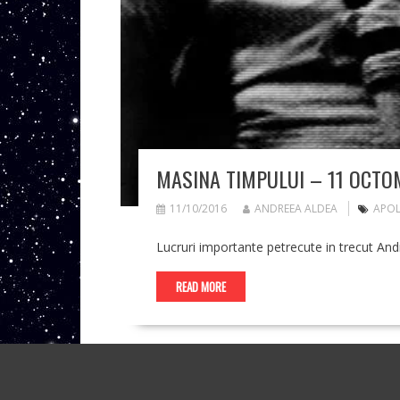
MASINA TIMPULUI – 11 OCTO
11/10/2016
ANDREEA ALDEA
APOL
Lucruri importante petrecute in trecut And
READ MORE