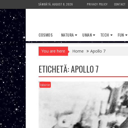
Skip
SÂMBĂTĂ, AUGUST 8, 2026
PRIVACY POLICY
CONTACT
to
content
COSMOS
NATURA
UMAN
TECH
FUN
You are here
Home
Apollo 7
ETICHETĂ:
APOLLO 7
Istorie