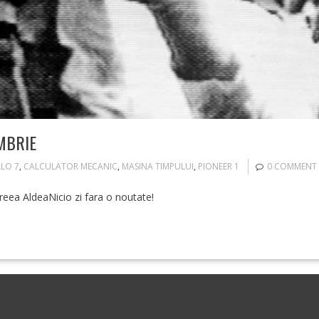
MBRIE
LO 7
,
CALCULATOR MECANIC
,
MASINA TIMPULUI
,
PIONEER 1
0 COMMENT
reea AldeaNicio zi fara o noutate!