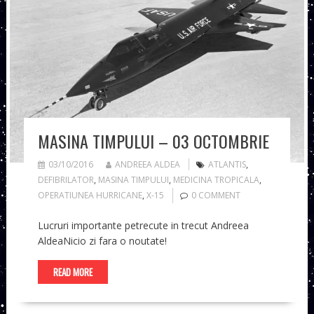
MASINA TIMPULUI – 03 OCTOMBRIE
03/10/2016
ANDREEA ALDEA
ATLANTIS
,
DEFIBRILATOR
,
MASINA TIMPULUI
,
MEDICINA TROPICALA
,
OPERATIUNEA HURRICANE
,
X-15
0 COMMENT
Lucruri importante petrecute in trecut Andreea
AldeaNicio zi fara o noutate!
READ MORE