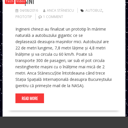
MAȘINI
Tech
Video
04/08/2016
ANCA STĂNESCU
AUTOBUZ
,
PROTOTIP
1 COMMENT
Inginerii chinezi au finalizat un prototip în mărime
naturală a autobuzului gigantic ce se
deplasează deasupra mașinilor mici. Autobuzul are
22 de metri lungime, 7,8 metri lățime și 4,8 metri
înălțime și va circula cu 60 km/h. Poate să
transporte 300 de pasageri, iar sub el pot circula
nestingherite mașini cu o înălțime mai mică de 2
metri. Anca StănescuȘtie întotdeauna când trece
Stația Spațială Internațională deasupra Bucureștiului
(pentru că primește mail de la NASA).
READ MORE