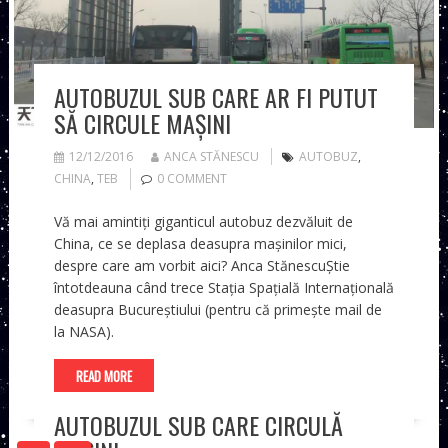
AUTOBUZUL SUB CARE AR FI PUTUT
SĂ CIRCULE MAȘINI
12/12/2016
ANCA STĂNESCU
AUTOBUZ
,
CHINA
,
TEB
0 COMMENT
Vă mai amintiți giganticul autobuz dezvăluit de
China, ce se deplasa deasupra mașinilor mici,
despre care am vorbit aici? Anca StănescuȘtie
întotdeauna când trece Stația Spațială Internațională
deasupra Bucureștiului (pentru că primește mail de
la NASA).
READ MORE
AUTOBUZUL SUB CARE CIRCULĂ