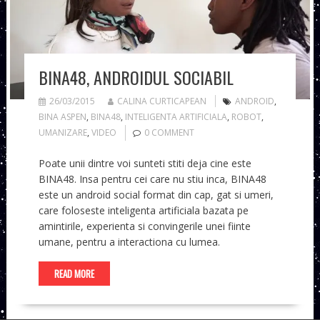
BINA48, ANDROIDUL SOCIABIL
26/03/2015
CALINA CURTICAPEAN
ANDROID
,
BINA ASPEN
,
BINA48
,
INTELIGENTA ARTIFICIALA
,
ROBOT
,
UMANIZARE
,
VIDEO
0 COMMENT
Poate unii dintre voi sunteti stiti deja cine este
BINA48. Insa pentru cei care nu stiu inca, BINA48
este un android social format din cap, gat si umeri,
care foloseste inteligenta artificiala bazata pe
amintirile, experienta si convingerile unei fiinte
umane, pentru a interactiona cu lumea.
READ MORE