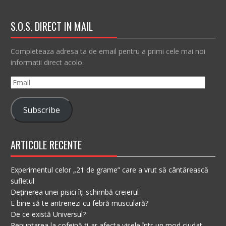
S.O.S. DIRECT IN MAIL
Completeaza adresa ta de email pentru a primi cele mai noi
informatii direct acolo.
Email
Subscribe
ARTICOLE RECENTE
Experimentul celor „21 de grame” care a vrut să cântărească
sufletul
Deținerea unei pisici îți schimbă creierul
E bine să te antrenezi cu febră musculară?
De ce există Universul?
Renunțarea la cofeină ți-ar afecta visele într-un mod ciudat