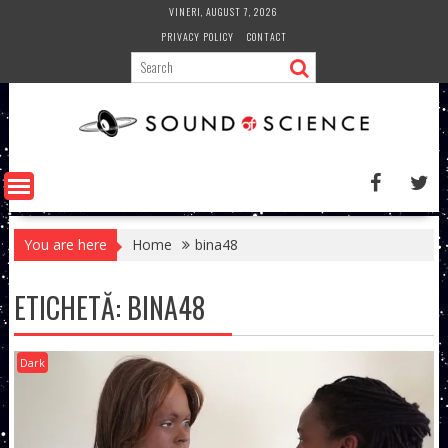
Skip
VINERI, AUGUST 7, 2026
to
PRIVACY POLICY
CONTACT
content
You are here
Home
bina48
ETICHETĂ:
BINA48
Dark