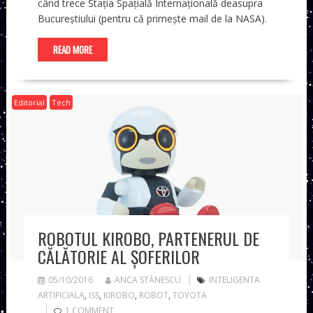
când trece Stația Spațială Internațională deasupra
Bucureștiului (pentru că primește mail de la NASA).
READ MORE
Editorial
Tech
ROBOTUL KIROBO, PARTENERUL DE
CĂLĂTORIE AL ȘOFERILOR
05/10/2016
ANCA STĂNESCU
INTELIGENTA
ARTIFICIALA
,
ISS
,
KIROBO
,
ROBOT
,
TOYOTA
1 COMMENT