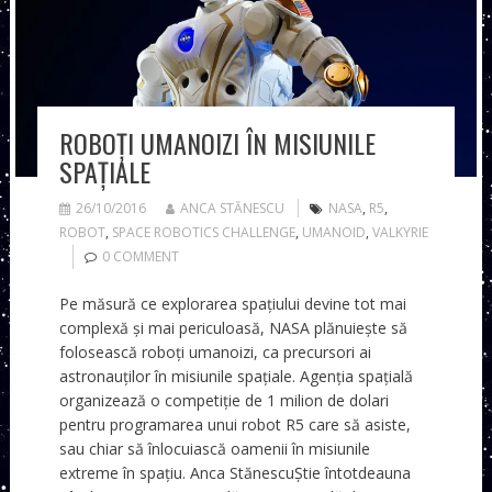
ROBOȚI UMANOIZI ÎN MISIUNILE
SPAȚIALE
26/10/2016
ANCA STĂNESCU
NASA
,
R5
,
ROBOT
,
SPACE ROBOTICS CHALLENGE
,
UMANOID
,
VALKYRIE
0 COMMENT
Pe măsură ce explorarea spațiului devine tot mai
complexă și mai periculoasă, NASA plănuiește să
folosească roboți umanoizi, ca precursori ai
astronauților în misiunile spațiale. Agenția spațială
organizează o competiție de 1 milion de dolari
pentru programarea unui robot R5 care să asiste,
sau chiar să înlocuiască oamenii în misiunile
extreme în spațiu. Anca StănescuȘtie întotdeauna