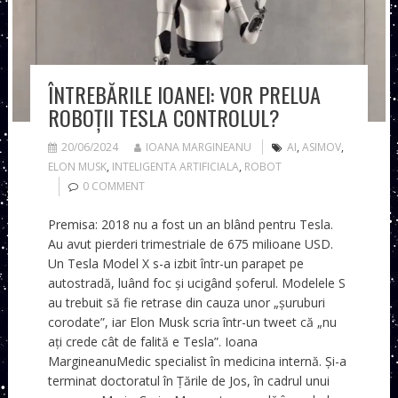
ÎNTREBĂRILE IOANEI: VOR PRELUA
ROBOȚII TESLA CONTROLUL?
20/06/2024
IOANA MARGINEANU
AI
,
ASIMOV
,
ELON MUSK
,
INTELIGENTA ARTIFICIALA
,
ROBOT
0 COMMENT
Premisa: 2018 nu a fost un an blând pentru Tesla.
Au avut pierderi trimestriale de 675 milioane USD.
Un Tesla Model X s-a izbit într-un parapet pe
autostradă, luând foc și ucigând șoferul. Modelele S
au trebuit să fie retrase din cauza unor „șuruburi
corodate”, iar Elon Musk scria într-un tweet că „nu
ați crede cât de falită e Tesla”. Ioana
MargineanuMedic specialist în medicina internă. Și-a
terminat doctoratul în Țările de Jos, în cadrul unui