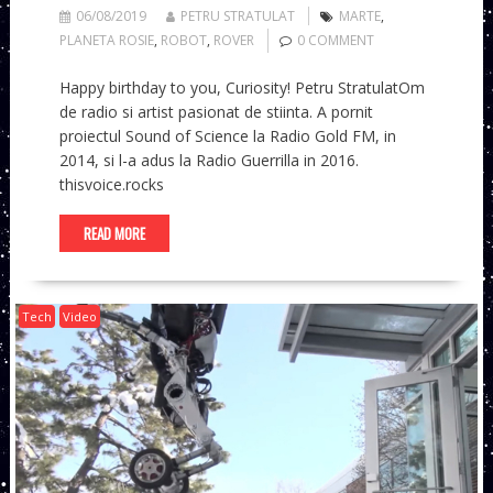
06/08/2019
PETRU STRATULAT
MARTE
,
PLANETA ROSIE
,
ROBOT
,
ROVER
0 COMMENT
Happy birthday to you, Curiosity! Petru StratulatOm
de radio si artist pasionat de stiinta. A pornit
proiectul Sound of Science la Radio Gold FM, in
2014, si l-a adus la Radio Guerrilla in 2016.
thisvoice.rocks
READ MORE
Tech
Video