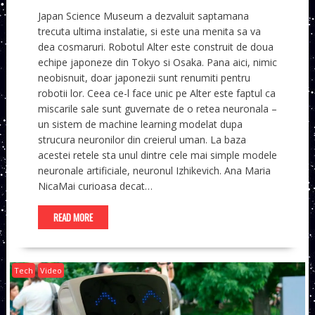
Japan Science Museum a dezvaluit saptamana
trecuta ultima instalatie, si este una menita sa va
dea cosmaruri. Robotul Alter este construit de doua
echipe japoneze din Tokyo si Osaka. Pana aici, nimic
neobisnuit, doar japonezii sunt renumiti pentru
robotii lor. Ceea ce-l face unic pe Alter este faptul ca
miscarile sale sunt guvernate de o retea neuronala –
un sistem de machine learning modelat dupa
strucura neuronilor din creierul uman. La baza
acestei retele sta unul dintre cele mai simple modele
neuronale artificiale, neuronul Izhikevich. Ana Maria
NicaMai curioasa decat…
READ MORE
Tech
Video