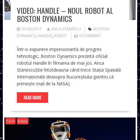
VIDEO: HANDLE – NOUL ROBOT AL
BOSTON DYNAMICS
01/03/2017
ANCA STĂNESCU
BOSTON
DYNAMICS
,
HANDLE
,
ROBOT
0 COMMENT
Într-o expunere impresionantă de progres
tehnologic, Boston Dynamics prezintă oficial
robotul Handle în filmarea de mai jos. Anca
StănescuȘtie întotdeauna când trece Stația Spațială
Internațională deasupra Bucureștiului (pentru că
primește mail de la NASA).
READ MORE
Tech
Video