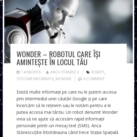
WONDER – ROBOTUL CARE ÎȘI
AMINTEȘTE ÎN LOCUL TĂU
14/08/2016
ANCA STĂNESCU
ROBOT
,
STOCARE INFORMATII
,
WONDER
0 COMMENT
Există multe informații pe care nu le putem accesa
prin intermediul unei căutări Google și pe care
încercăm să le reținem sau le notăm pentru a le
putea accesa mai târziu. Un robot denumit Wonder
vrea să ne ajute să accesăm rapid informații
personale printr-un mesaj text (SMS). Anca
StănescuȘtie întotdeauna când trece Stația Spațială