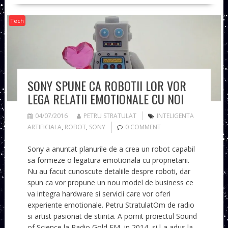
Tech
SONY SPUNE CA ROBOTII LOR VOR
LEGA RELATII EMOTIONALE CU NOI
04/07/2016
PETRU STRATULAT
INTELIGENTA
ARTIFICIALA
,
ROBOT
,
SONY
0 COMMENT
Sony a anuntat planurile de a crea un robot capabil
sa formeze o legatura emotionala cu proprietarii.
Nu au facut cunoscute detaliile despre roboti, dar
spun ca vor propune un nou model de business ce
va integra hardware si servicii care vor oferi
experiente emotionale. Petru StratulatOm de radio
si artist pasionat de stiinta. A pornit proiectul Sound
of Science la Radio Gold FM, in 2014, si l-a adus la