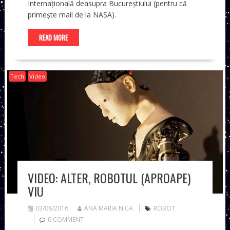
Internațională deasupra Bucureștiului (pentru că
primește mail de la NASA).
READ MORE
Tech
Video
VIDEO: ALTER, ROBOTUL (APROAPE)
VIU
03/08/2016
ANA MARIA NICA
ROBOT
0 COMMENT