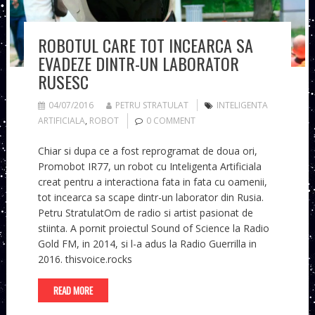
ROBOTUL CARE TOT INCEARCA SA
EVADEZE DINTR-UN LABORATOR
RUSESC
04/07/2016
PETRU STRATULAT
INTELIGENTA
ARTIFICIALA
,
ROBOT
0 COMMENT
Chiar si dupa ce a fost reprogramat de doua ori,
Promobot IR77, un robot cu Inteligenta Artificiala
creat pentru a interactiona fata in fata cu oamenii,
tot incearca sa scape dintr-un laborator din Rusia.
Petru StratulatOm de radio si artist pasionat de
stiinta. A pornit proiectul Sound of Science la Radio
Gold FM, in 2014, si l-a adus la Radio Guerrilla in
2016. thisvoice.rocks
READ MORE