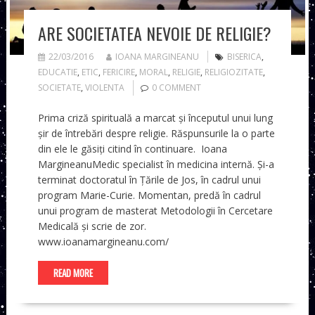
ARE SOCIETATEA NEVOIE DE RELIGIE?
22/03/2016
IOANA MARGINEANU
BISERICA
,
EDUCATIE
,
ETIC
,
FERICIRE
,
MORAL
,
RELIGIE
,
RELIGIOZITATE
,
SOCIETATE
,
VIOLENTA
0 COMMENT
Prima criză spirituală a marcat și începutul unui lung
șir de întrebări despre religie. Răspunsurile la o parte
din ele le găsiți citind în continuare. Ioana
MargineanuMedic specialist în medicina internă. Și-a
terminat doctoratul în Țările de Jos, în cadrul unui
program Marie-Curie. Momentan, predă în cadrul
unui program de masterat Metodologii în Cercetare
Medicală și scrie de zor.
www.ioanamargineanu.com/
READ MORE