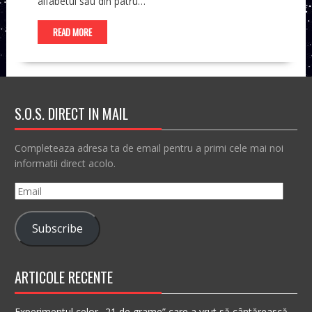
alfabetul său din patru…
READ MORE
S.O.S. DIRECT IN MAIL
Completeaza adresa ta de email pentru a primi cele mai noi
informatii direct acolo.
Email
Subscribe
ARTICOLE RECENTE
Experimentul celor „21 de grame” care a vrut să cântărească