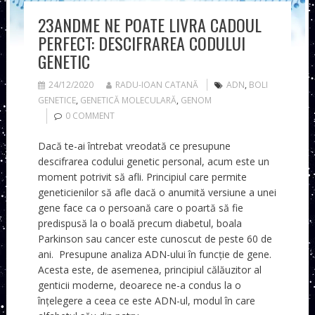
23ANDME NE POATE LIVRA CADOUL
PERFECT: DESCIFRAREA CODULUI
GENETIC
24/12/2020
RADU-IOAN CATANĂ
ADN
,
BOLI
GENETICE
,
GENETICĂ MOLECULARĂ
,
GENOM
0 COMMENT
Dacă te-ai întrebat vreodată ce presupune
descifrarea codului genetic personal, acum este un
moment potrivit să afli. Principiul care permite
geneticienilor să afle dacă o anumită versiune a unei
gene face ca o persoană care o poartă să fie
predispusă la o boală precum diabetul, boala
Parkinson sau cancer este cunoscut de peste 60 de
ani. Presupune analiza ADN-ului în funcție de gene.
Acesta este, de asemenea, principiul călăuzitor al
genticii moderne, deoarece ne-a condus la o
înțelegere a ceea ce este ADN-ul, modul în care