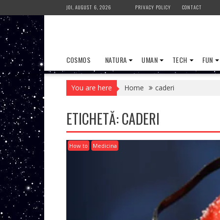
Skip
JOI, AUGUST 6, 2026
PRIVACY POLICY
CONTACT
to
content
COSMOS
NATURA
UMAN
TECH
FUN
You are here
Home
caderi
ETICHETĂ:
CADERI
How to
Medicina