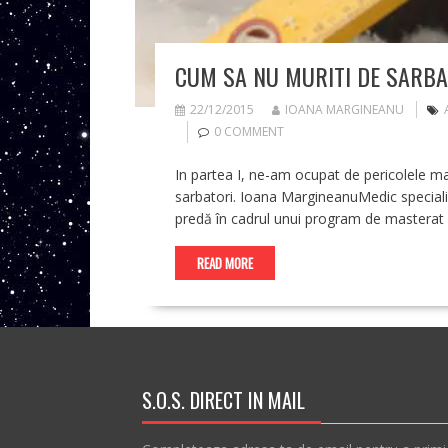
CUM SA NU MURITI DE SARBAT
22/12/2015
IOANA MARGINEANU
0 COMMENT
In partea I, ne-am ocupat de pericolele ma
sarbatori. Ioana MargineanuMedic specialis
predă în cadrul unui program de masterat
READ MORE
S.O.S. DIRECT IN MAIL