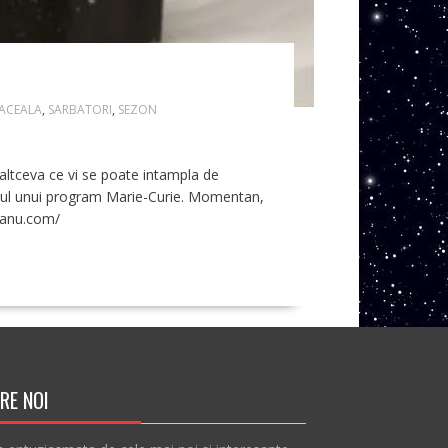
ACEALA
,
SARBATORI
,
SEZON
altceva ce vi se poate intampla de
adrul unui program Marie-Curie. Momentan,
eanu.com/
RE NOI