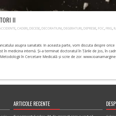
ORI II
ACCIDENTE
,
CADERI
,
DECESE
,
DECORATIUNI
,
DEGERATURI
,
DEPRESIE
,
FOC
,
FRIG
,
R
ncatului asupra sanatatii. In aceasta parte, vom discuta despre orice 
t în medicina internă. Și-a terminat doctoratul în Țările de Jos, în c
 Metodologii în Cercetare Medicală și scrie de zor. www.ioanamargin
ARTICOLE RECENTE
DESP