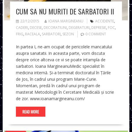
CUM SA NU MURITI DE SARBATORI II
22/12/2015
IOANA MARGINEANU
ACCIDENTE
,
CADERI
,
DECESE
,
DECORATIUNI
,
DEGERATURI
,
DEPRESIE
,
FOC
,
FRIG
,
RACEALA
,
SARBATORI
,
SEZON
0 COMMENT
In partea I, ne-am ocupat de pericolele mancatului
asupra sanatatii. In aceasta parte, vom discuta
despre orice altceva ce vi se poate intampla de
sarbatori. Ioana MargineanuMedic specialist în
medicina internă. Și-a terminat doctoratul în Țările
de Jos, în cadrul unui program Marie-Curie.
Momentan, predă în cadrul unui program de
masterat Metodologii în Cercetare Medicală și scrie
de zor. www.ioanamargineanu.com/
READ MORE