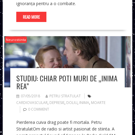
ignoranța pentru a o combate.
READ MORE
Neurostiinta
STUDIU: CHIAR POTI MURI DE „INIMA
REA”
07/05/2018
PETRU STRATULAT
CARDIOVASCULAR
,
DEPRESIE
,
DOLIU
,
INIMA
,
MOARTE
0 COMMENT
Pierderea cuiva drag poate fi mortala. Petru
StratulatOm de radio si artist pasionat de stiinta. A