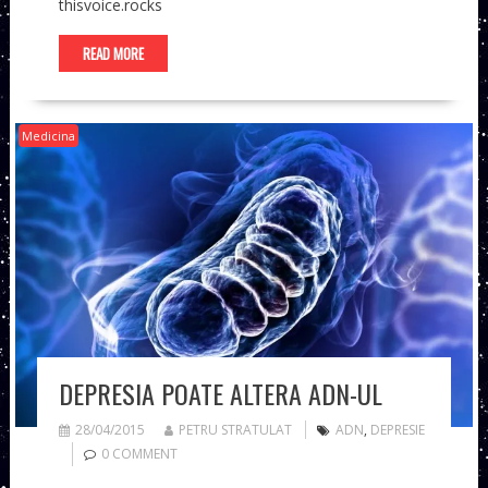
thisvoice.rocks
READ MORE
Medicina
DEPRESIA POATE ALTERA ADN-UL
28/04/2015
PETRU STRATULAT
ADN
,
DEPRESIE
0 COMMENT