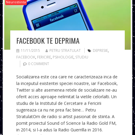
Neurostiinta
FACEBOOK TE DEPRIMA
11/11/2015
PETRU STRATULAT
DEPRESIE
,
FACEBOOK
,
FERICIRE
,
PSIHOLOGIE
,
STUDIU
0 COMMENT
Socializarea este cea care ne caracterizeaza inca de
la inceputul existentei speciei noastre, iar Facebook,
Twitter si alte asemenea retele de socializare ne-au
oferit acces aproape nelimitat la vietile celorlalti. Un
studiu de la Institutul de Cercetare a Fericirii
sugereaza ca nu ne prea fac bine… Petru
StratulatOm de radio si artist pasionat de stiinta. A
pornit proiectul Sound of Science la Radio Gold FM,
in 2014, si l-a adus la Radio Guerrilla in 2016.