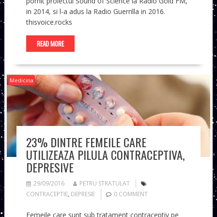
pornit proiectul Sound of Science la Radio Gold FM,
in 2014, si l-a adus la Radio Guerrilla in 2016.
thisvoice.rocks
READ MORE
Medicina
23% DINTRE FEMEILE CARE
UTILIZEAZA PILULA CONTRACEPTIVA,
DEPRESIVE
29/09/2016
PETRU STRATULAT
CONTRACEPTIE
,
DEPRESIE
0 COMMENT
Femeile care sunt sub tratament contraceptiv pe