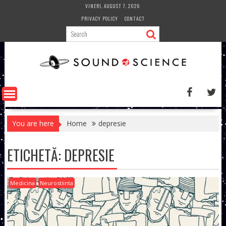
Skip
VINERI, AUGUST 7, 2026
to
PRIVACY POLICY
CONTACT
content
You are here
Home
depresie
ETICHETĂ:
DEPRESIE
Medicina
Neurostiinta