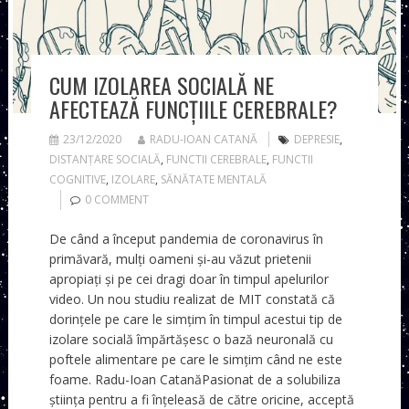
CUM IZOLAREA SOCIALĂ NE
AFECTEAZĂ FUNCȚIILE CEREBRALE?
23/12/2020
RADU-IOAN CATANĂ
DEPRESIE
,
DISTANȚARE SOCIALĂ
,
FUNCTII CEREBRALE
,
FUNCTII
COGNITIVE
,
IZOLARE
,
SĂNĂTATE MENTALĂ
0 COMMENT
De când a început pandemia de coronavirus în
primăvară, mulți oameni și-au văzut prietenii
apropiați și pe cei dragi doar în timpul apelurilor
video. Un nou studiu realizat de MIT constată că
dorințele pe care le simțim în timpul acestui tip de
izolare socială împărtășesc o bază neuronală cu
poftele alimentare pe care le simțim când ne este
foame. Radu-Ioan CatanăPasionat de a solubiliza
știința pentru a fi înțeleasă de către oricine, acceptă