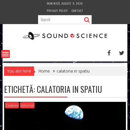
Skip
DUMINICĂ, AUGUST 9, 2026
to
PRIVACY POLICY
CONTACT
content
You are here
Home
calatoria in spatiu
ETICHETĂ:
CALATORIA IN SPATIU
Cosmos
Editorial