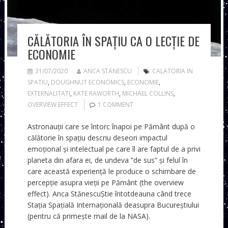
CĂLĂTORIA ÎN SPAȚIU CA O LECȚIE DE
ECONOMIE
31/07/2020
ANCA STĂNESCU
CALATORIA IN
SPATIU
,
DOUGHNUT ECONOMICS
,
ECONOMIE
,
EXTERNALITATI
,
KATE RAWORTH
,
MICHAEL COLLINS
,
OVERVIEW EFFECT
1 COMMENT
Astronauții care se întorc înapoi pe Pământ după o
călătorie în spațiu descriu deseori impactul
emoțional și intelectual pe care îl are faptul de a privi
planeta din afara ei, de undeva ”de sus” și felul în
care această experiență le produce o schimbare de
percepție asupra vieții pe Pământ (the overview
effect). Anca StănescuȘtie întotdeauna când trece
Stația Spațială Internațională deasupra Bucureștiului
(pentru că primește mail de la NASA).