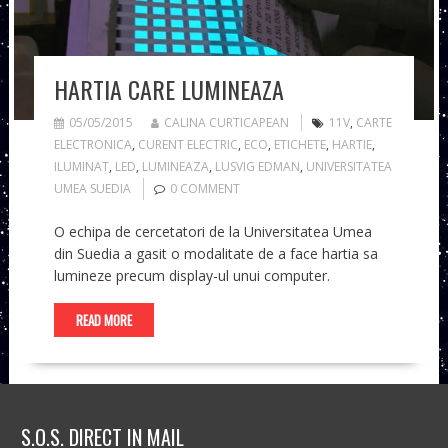
HARTIA CARE LUMINEAZA
05/05/2015
CALINA CURTICAPEAN
11V
,
CARTE
ELECTRONICA
,
CURENT ELECTRIC
,
ECO
,
ETICHETE
,
HARTIE
,
ILUMINAT
,
LED
,
LUMINEAZA
,
LUSVIG EDMAN
,
UNIVERSITATEA
UMEA SUEDIA
0 COMMENT
O echipa de cercetatori de la Universitatea Umea
din Suedia a gasit o modalitate de a face hartia sa
lumineze precum display-ul unui computer.
READ MORE
S.O.S. DIRECT IN MAIL