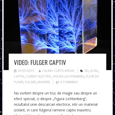
VIDEO: FULGER CAPTIV
01/07/2015
CALINA CURTICAPEAN
3D
,
ACRIL
,
CAPTIV
,
CURENT ELECTRIC
,
FIGURA LICHTENBERG
,
FLORI DE
FUGER
,
FULGER
,
IRADIERE
0 COMMENT
Nu vorbim despre un truc de magie sau despre un
efect special, ci despre „Figura Lichtenberg”,
rezultatul unei descarcari electrice, intr-un material
izolant, in care fulgerul ramene captiv inauntru.