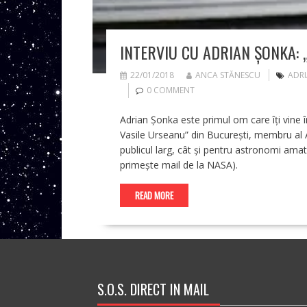
INTERVIU CU ADRIAN ȘONKA: 
22/01/2018
ANCA STĂNESCU
ADR
0 COMMENT
Adrian Șonka este primul om care îți vine
Vasile Urseanu” din București, membru al A
publicul larg, cât și pentru astronomi ama
primește mail de la NASA).
READ MORE
S.O.S. DIRECT IN MAIL