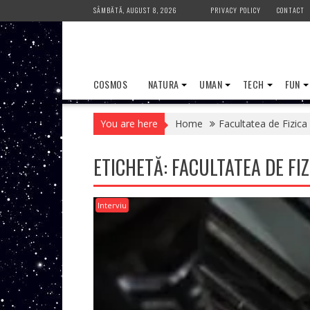
Skip
SÂMBĂTĂ, AUGUST 8, 2026
PRIVACY POLICY
CONTACT
to
content
COSMOS
NATURA
UMAN
TECH
FUN
You are here
Home
Facultatea de Fizica
ETICHETĂ:
FACULTATEA DE FIZ
Interviu