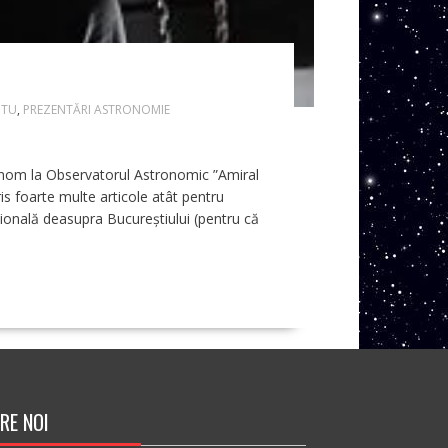
UTU
,
PREZENTĂRI ASTRONOMIE
ronom la Observatorul Astronomic ”Amiral
s foarte multe articole atât pentru
țională deasupra Bucureștiului (pentru că
RE NOI