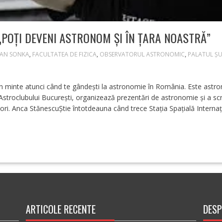
„POȚI DEVENI ASTRONOM ȘI ÎN ȚARA NOASTRĂ”
IAN SONKA
,
FACULTATEA DE FIZICA
,
OBSERVATORUL ASTRONOMIC
,
PALATUL Ș
 în minte atunci când te gândești la astronomie în România. Este ast
stroclubului București, organizează prezentări de astronomie și a scri
tori. Anca StănescuȘtie întotdeauna când trece Stația Spațială Interna
ARTICOLE RECENTE
DESP