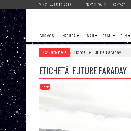
Skip
VINERI, AUGUST 7, 2026
PRIVACY POLICY
CONTACT
to
content
COSMOS
NATURA
UMAN
TECH
FUN
You are here
Home
Future Faraday
ETICHETĂ:
FUTURE FARADAY
Tech