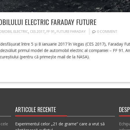
BILULUI ELECTRIC FARADAY FUTURE
MOBIL ELECTRIC
,
CES 2017
,
FF 91
,
FUTURE FARADAY
0 COMMENT
 desfășurat între 5 și 8 ianuarie 2017 în Vegas (CES 2017), Faraday Fut
, a dezvăluit primul model de automobil electric al companiei – FF 91.
cureștiului (pentru că primește mail de la NASA).
ARTICOLE RECENTE
DESP
 cele
Experimentul celor „21 de grame” care a vrut să
Echip