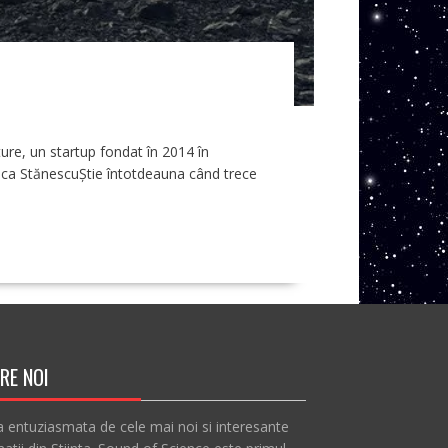
ure, un startup fondat în 2014 în
 Anca StănescuȘtie întotdeauna când trece
RE NOI
a entuziasmata de cele mai noi si interesante