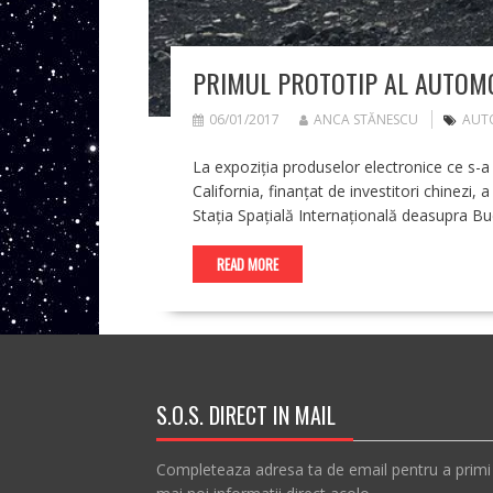
PRIMUL PROTOTIP AL AUTOMO
06/01/2017
ANCA STĂNESCU
AUTO
La expoziția produselor electronice ce s-a
California, finanțat de investitori chinezi
Stația Spațială Internațională deasupra Bu
READ MORE
S.O.S. DIRECT IN MAIL
Completeaza adresa ta de email pentru a primi