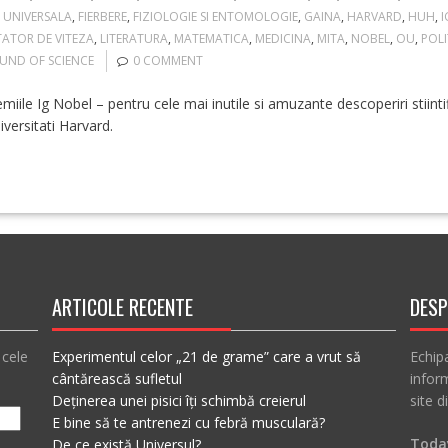
A UNIVERSALA
,
FIERBERE
,
FIZIOLOGIE SI ENTOMOLOGIE
,
GAINA
,
HARVARD
,
HUH
,
I
TATOR DE VITEZA
,
LITERATURA
,
MATEMATICA
,
MEDICINA
,
MITA
,
NOBEL
,
OU
,
POL
UND OF SCIENCE
0 COMMENT
iile Ig Nobel – pentru cele mai inutile si amuzante descoperiri stiintif
iversitati Harvard.
ARTICOLE RECENTE
DESP
 cele
Experimentul celor „21 de grame” care a vrut să
Echip
cântărească sufletul
inform
Deținerea unei pisici îți schimbă creierul
site d
E bine să te antrenezi cu febră musculară?
Today
De ce există Universul?