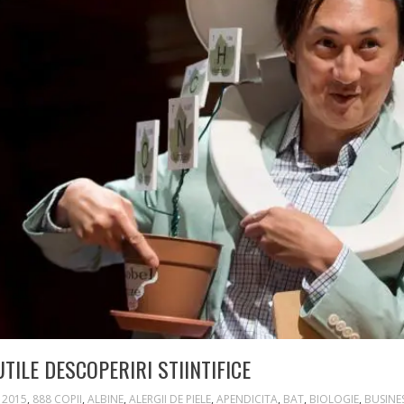
UTILE DESCOPERIRI STIINTIFICE
2015
,
888 COPII
,
ALBINE
,
ALERGII DE PIELE
,
APENDICITA
,
BAT
,
BIOLOGIE
,
BUSINE