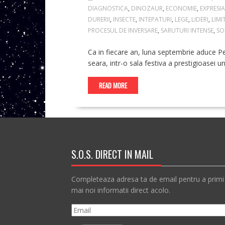
DIAGNOSTICA
,
DINOZAUR
,
ECONOMIE
,
EXPRESI
DURERII
,
INSECTE
,
INTEPATURI
,
LEGE
,
LIDERI
,
LIMI
PROCESUL DE INVERSARE
,
SARUTURI INTENSE
,
SO
Ca in fiecare an, luna septembrie aduce Pem
seara, intr-o sala festiva a prestigioasei un
READ MORE
S.O.S. DIRECT IN MAIL
Completeaza adresa ta de email pentru a primi
mai noi informatii direct acolo.
Email