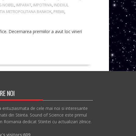
G NOBEL
,
IMPARAT
,
IMPOTRIVA
,
INDEXUL
ITIA METROPOLITANA BANKOK
,
PREMII
,
ice. Decernarea premiilor a avut loc vineri
RE NOI
a entuziasmata de cele mai noi si interesante
atii din Stiinta. Sound of Science este primul
in Romania dedicat Stiintei cu actualizari zilnice.
's visitors:
609