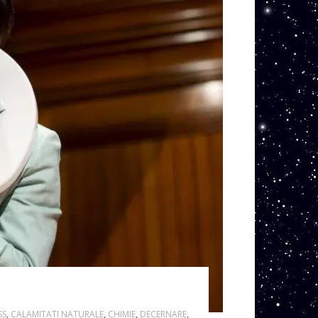
SS
,
CALAMITATI NATURALE
,
CHIMIE
,
DECERNARE
,