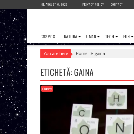
Skip
JOI, AUGUST 6, 2026
PRIVACY POLICY
CONTACT
to
content
COSMOS
NATURA
UMAN
TECH
FUN
You are here
Home
gaina
ETICHETĂ:
GAINA
Funny