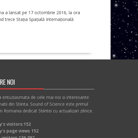
ina a lansat pe 17 octombrie 2016, la ora
 trece Stația Spațială Internațională
RE NOI
a entuziasmata de cele mai noi si interesante
atii din Stiinta. Sound of Science este primul
in Romania dedicat Stiintei cu actualizari zilnice.
's visitors:
152
y's page views
152
 visitors
136,392