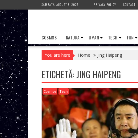
Skip
SÂMBĂTĂ, AUGUST 8, 2026
PRIVACY POLICY
CONTACT
to
content
COSMOS
NATURA
UMAN
TECH
FUN
You are here
Home
Jing Haipeng
ETICHETĂ:
JING HAIPENG
Cosmos
Tech