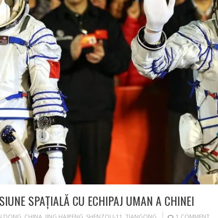
SIUNE SPAȚIALĂ CU ECHIPAJ UMAN A CHINEI
N DONG
,
CHINA
,
JING HAIPENG
,
SHENZOU-11
,
TIANGONG
1 COMMENT