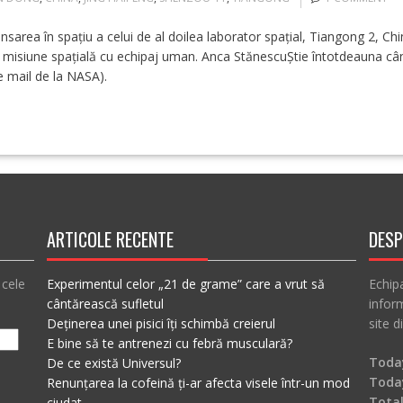
sarea în spațiu a celui de al doilea laborator spațial, Tiangong 2, Ch
 misiune spațială cu echipaj uman. Anca StănescuȘtie întotdeauna când
e mail de la NASA).
ARTICOLE RECENTE
DESP
 cele
Experimentul celor „21 de grame” care a vrut să
Echip
cântărească sufletul
inform
Deținerea unei pisici îți schimbă creierul
site d
E bine să te antrenezi cu febră musculară?
Today
De ce există Universul?
Toda
Renunțarea la cofeină ți-ar afecta visele într-un mod
Total
ciudat