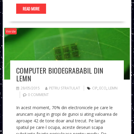
READ MORE
Verde
COMPUTER BIODEGRABABIL DIN
LEMN
28/05/2015
PETRU STRATULAT
CIP
,
ECO
,
LEMN
0 COMMENT
In acest moment, 70% din electronicele pe care le
aruncam ajung in gropi de gunoi si ating valoarea de
aproape 42 de tone doar anul trecut. Pe langa
spatiul pe care-l ocupa, aceste deseuri scapa
substante foarte periculoase pentru mediu. De