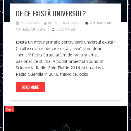
DE CE EXISTĂ UNIVERSUL?
29/09/2025
PETRU STRATULAT
ANTIMATERIE
,
MATERIE
,
UNIVERS
0 COMMENT
Există un motiv științific pentru care universul există?
Cu alte cuvinte, de ce există „ceva” și nu doar
„nimic”? Petru StratulatOm de radio si artist
pasionat de stiinta. A pornit proiectul Sound of
Science la Radio Gold FM, in 2014, si l-a adus la
Radio Guerrilla in 2016. thisvoice.rocks
READ MORE
Dark