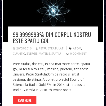
99.9999999% DIN CORPUL NOSTRU
ESTE SPATIU GOL
26/09/2016
PETRU STRATULAT
ATOM
,
CUANTIC
,
ENERGIE
,
MATERIE
,
SPATIU
0 COMMENT
Pare ciudat, dar esti, in cea mai mare parte, spatiu
gol, la fel si biroul tau, masina, prietenii, tot acest
Univers. Petru StratulatOm de radio si artist
pasionat de stiinta. A pornit proiectul Sound of
Science la Radio Gold FM, in 2014, si l-a adus la
Radio Guerrilla in 2016. thisvoice.rocks
READ MORE