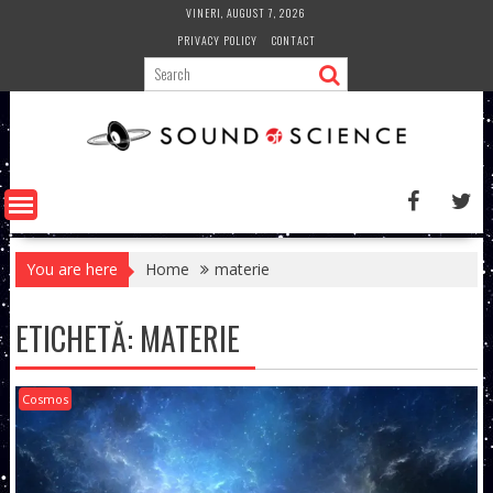
Skip
VINERI, AUGUST 7, 2026
to
PRIVACY POLICY
CONTACT
content
You are here
Home
materie
ETICHETĂ:
MATERIE
Cosmos