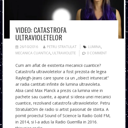
VIDEO: CATASTROFA
ULTRAVIOLETELOR
26/10/2016
PETRU STRATULAT
LUMINA
,
MECANICA CUANTICA
,
ULTRAVIOLETE
0 COMMENT
Cum am aflat de existenta mecanicii cuantice?
Catastrofa ultravioletelor a fost prezista de legea
Rayleigh-Jeans care spune ca un „obiect intunecat”
ar radia cantitati infinite de lumina ultravioleta.
Abia cand Max Planck a prezis ca lumina vine in
pachete sau cuante, a aparut si ideea unei mecanici
cuantice, rezolvand catastrofa ultravioletelor. Petru
StratulatOm de radio si artist pasionat de stiinta. A
pornit proiectul Sound of Science la Radio Gold FM,
in 2014, si l-a adus la Radio Guerrilla in 2016.