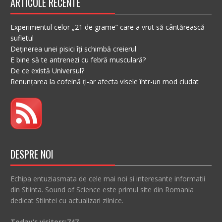
ARTICOLE RECENTE
Experimentul celor „21 de grame” care a vrut să cântărească
sufletul
Deținerea unei pisici îți schimbă creierul
E bine să te antrenezi cu febră musculară?
De ce există Universul?
Renunțarea la cofeină ți-ar afecta visele într-un mod ciudat
DESPRE NOI
Echipa entuziasmata de cele mai noi si interesante informatii
din Stiinta. Sound of Science este primul site din Romania
dedicat Stiintei cu actualizari zilnice.
Today's visitors:
747