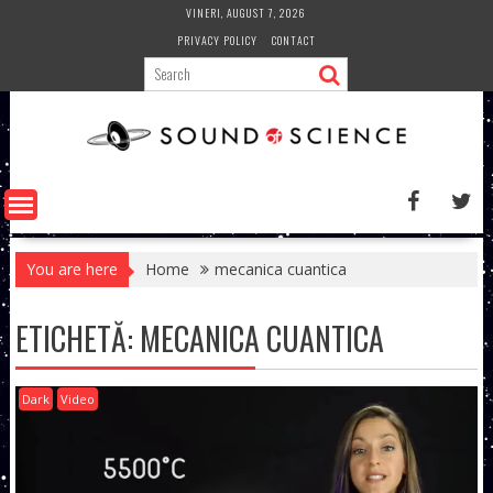
Skip
VINERI, AUGUST 7, 2026
to
PRIVACY POLICY
CONTACT
content
You are here
Home
mecanica cuantica
ETICHETĂ:
MECANICA CUANTICA
Dark
Video