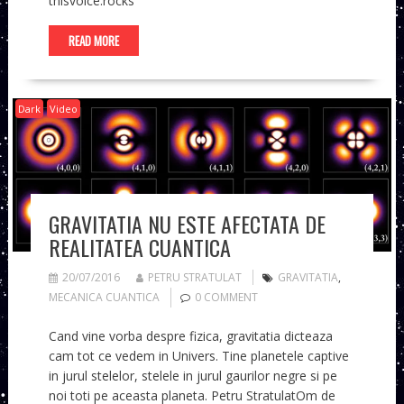
thisvoice.rocks
READ MORE
Dark
Video
GRAVITATIA NU ESTE AFECTATA DE
REALITATEA CUANTICA
20/07/2016
PETRU STRATULAT
GRAVITATIA
,
MECANICA CUANTICA
0 COMMENT
Cand vine vorba despre fizica, gravitatia dicteaza
cam tot ce vedem in Univers. Tine planetele captive
in jurul stelelor, stelele in jurul gaurilor negre si pe
noi toti pe aceasta planeta. Petru StratulatOm de