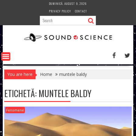
Skip
DUMINICĂ, AUGUST 9, 2026
to
PRIVACY POLICY
CONTACT
content
You are here
Home
muntele baldy
ETICHETĂ:
MUNTELE BALDY
Fenomene