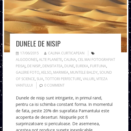
DUNELE DE NISIP
17/06/2015
CALINA CURTICAPEAN
ALGODONES
,
ALTE PLANETE
,
CALINA
,
CEL MAI FOTOGRAFIAT
PEISAJ
,
DE NISIP
,
DENSITATEA
,
DUNE
,
EUREKA
,
FURTUNA
,
GALERIE FOTO
,
KELSO
,
MARIMEA
,
MUNTELE BALDY
,
SOUND
OF SCIENCE
,
SUA
,
TOTTORI PERFECTURE
,
VALURI
,
VITEZA
VANTULUI
0 COMMENT
Dunele de nisip sunt intrigante, in primul rand,
pentru ca isi schimba constant forma. In momentul
de fata, peste 20% din suprafata Pamantului este
acoperita de deserturi. Nisipurile pot fi
surprinzatoare si periculoase. De asemenea,
acestea pot produce sunete inexplicabile.