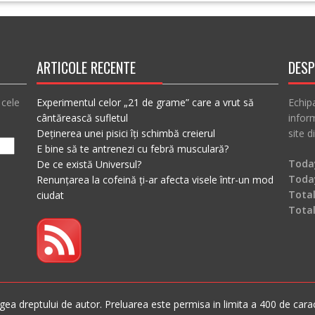
ARTICOLE RECENTE
DESP
 cele
Experimentul celor „21 de grame” care a vrut să
Echip
cântărească sufletul
inform
Deținerea unei pisici îți schimbă creierul
site d
E bine să te antrenezi cu febră musculară?
Today
De ce există Universul?
Toda
Renunțarea la cofeină ți-ar afecta visele într-un mod
Total
ciudat
Tota
ea dreptului de autor. Preluarea este permisa in limita a 400 de caracte