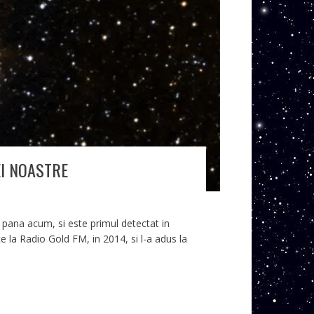
EI NOASTRE
 pana acum, si este primul detectat in
e la Radio Gold FM, in 2014, si l-a adus la