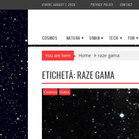
Skip
VINERI, AUGUST 7, 2026
PRIVACY POLICY
CONTACT
to
content
COSMOS
NATURA
UMAN
TECH
FUN
You are here
Home
raze gama
ETICHETĂ:
RAZE GAMA
Cosmos
Video