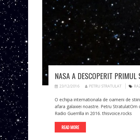
NASA A DESCOPERIT PRIMUL 
23/12/2016
PETRU STRATULAT
RA
O echipa internationala de oameni de stiin
afara galaxiei noastre. Petru StratulatOm de
Radio Guerrilla in 2016. thisvoice.rocks
READ MORE