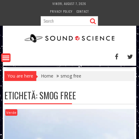
Skip
VINERI, AUGUST 7, 2026
to
PRIVACY POLICY
CONTACT
content
You are here
Home
smog free
ETICHETĂ:
SMOG FREE
Verde