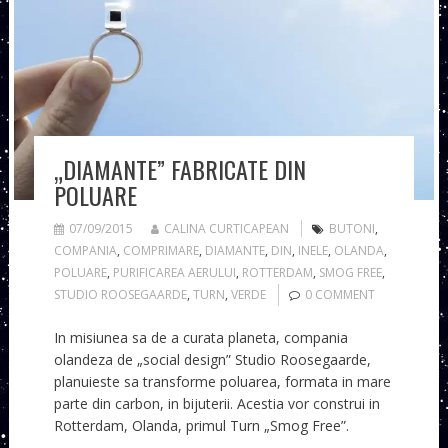
„DIAMANTE” FABRICATE DIN
POLUARE
07/09/2015
CALINA CURTICAPEAN
BUTONI
,
COMPANIA
,
COMPRIMARE
,
DIAMANTE
,
DIN
,
INELE
,
OLANDA
,
POLUARE
,
PURIFICAREA AERULUI
,
ROTTERDAM
,
SMOG FREE
,
STUDIO ROOSEGAARDE
,
TURN
,
VERDE
0 COMMENT
In misiunea sa de a curata planeta, compania
olandeza de „social design” Studio Roosegaarde,
planuieste sa transforme poluarea, formata in mare
parte din carbon, in bijuterii. Acestia vor construi in
Rotterdam, Olanda, primul Turn „Smog Free”.