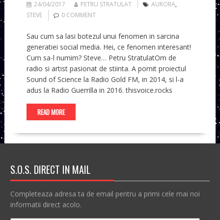
24/04/2017
PETRU STRATULAT
AURORA
,
STEVE
0 COMMENT
Sau cum sa lasi botezul unui fenomen in sarcina
generatiei social media. Hei, ce fenomen interesant!
Cum sa-l numim? Steve… Petru StratulatOm de
radio si artist pasionat de stiinta. A pornit proiectul
Sound of Science la Radio Gold FM, in 2014, si l-a
adus la Radio Guerrilla in 2016. thisvoice.rocks
READ MORE
S.O.S. DIRECT IN MAIL
Completeaza adresa ta de email pentru a primi cele mai noi
informatii direct acolo.