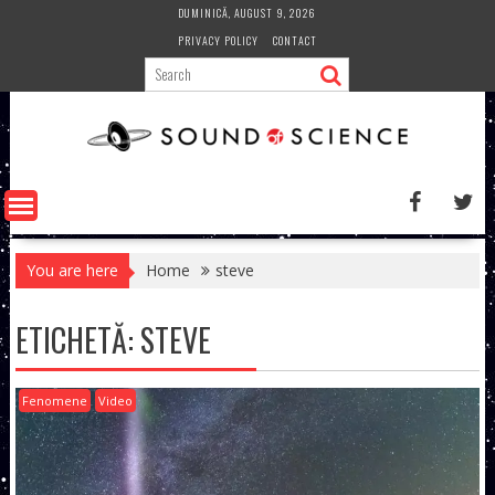
Skip
DUMINICĂ, AUGUST 9, 2026
to
PRIVACY POLICY
CONTACT
content
You are here
Home
steve
ETICHETĂ:
STEVE
Fenomene
Video