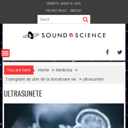
Skip
SÂMBĂTĂ, AUGUST 8, 2026
to
PRIVACY POLICY
CONTACT
content
You are here
Home
Medicina
Transplant de uter de la donatoare vie
ultrasunete
ULTRASUNETE