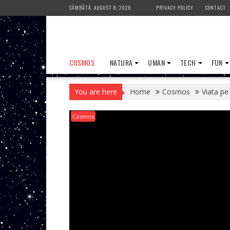
Skip
SÂMBĂTĂ, AUGUST 8, 2026
PRIVACY POLICY
CONTACT
to
content
COSMOS
NATURA
UMAN
TECH
FUN
You are here
Home
Cosmos
Viata pe
Cosmos