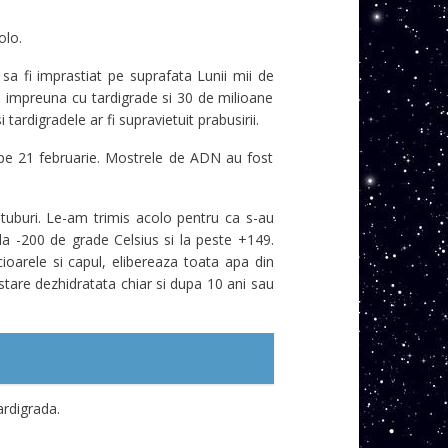
olo.
 sa fi imprastiat pe suprafata Lunii mii de
n impreuna cu tardigrade si 30 de milioane
tardigradele ar fi supravietuit prabusirii.
 pe 21 februarie. Mostrele de ADN au fost
 tuburi. Le-am trimis acolo pentru ca s-au
 la -200 de grade Celsius si la peste +149.
cioarele si capul, elibereaza toata apa din
 stare dezhidratata chiar si dupa 10 ani sau
ardigrada.