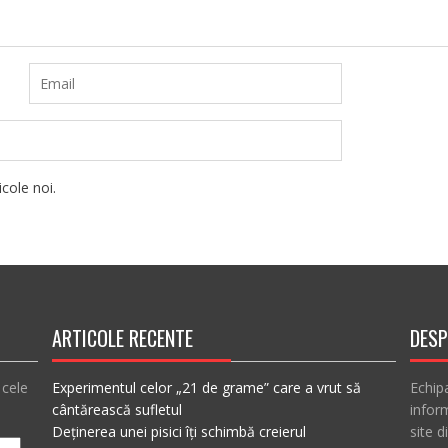
cole noi.
ARTICOLE RECENTE
DESP
 cele
Experimentul celor „21 de grame” care a vrut să
Echip
cântărească sufletul
inform
Deținerea unei pisici îți schimbă creierul
site d