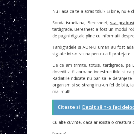
Nu-i asa ca te-a atras titlul? Ei bine, nu e
Sonda israeliana, Beresheet,
s-a prabus
tardigrade. Beresheet a fost un modul rob
de pagini digitale pline cu informatii despre
Tardigradele si ADN-ul uman au fost adau
sigilate intr-o rasina pentru a fi protejate.
De ce am trimite, totusi, tardigrade, pe 
dovedit a fi aproape indestructibile si ca
Radiatiile ridicate nu par sa le deranjeze
organism si se strang intr-un fel de bila, 
mai mult!
Citeste si
Decât să n-o faci deloc
Cu alte cuvinte, daca ar exista o creatura c
[
sursa
]