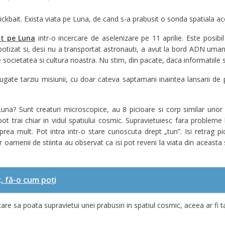
 clickbait. Exista viata pe Luna, de cand s-a prabusit o sonda spatiala ac
it pe Luna
intr-o incercare de aselenizare pe 11 aprilie. Este posibil
otizat si, desi nu a transportat astronauti, a avut la bord ADN uma
 societatea si cultura noastra. Nu stim, din pacate, daca informatiile si 
gate tarziu misiunii, cu doar cateva saptamani inaintea lansarii de
Luna? Sunt creaturi microscopice, au 8 picioare si corp similar unor
 pot trai chiar in vidul spatiului cosmic. Supravietuiesc fara probleme
 prea mult. Pot intra intr-o stare cunoscuta drept „tun”. Isi retrag pi
iar oamenii de stiinta au observat ca isi pot reveni la viata din aceasta
, fă-o cum poți
are sa poata supravietui unei prabusiri in spatiul cosmic, aceea ar fi t