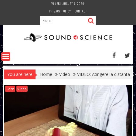
Skip
VINERI, AUGUST 7, 2026
to
PRIVACY POLICY
CONTACT
content
You are here
Home
Video
VIDEO: Atingere la distanta
Tech
Video