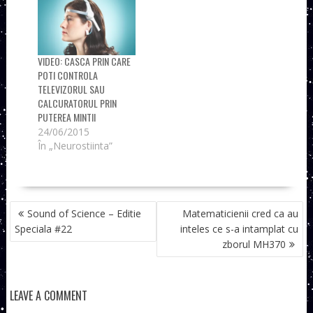
VIDEO: CASCA PRIN CARE
POTI CONTROLA
TELEVIZORUL SAU
CALCURATORUL PRIN
PUTEREA MINTII
24/06/2015
În „Neurostiinta”
NAVIGARE
Sound of Science – Editie
Matematicienii cred ca au
ÎN
Speciala #22
inteles ce s-a intamplat cu
ARTICOLE
zborul MH370
LEAVE A COMMENT