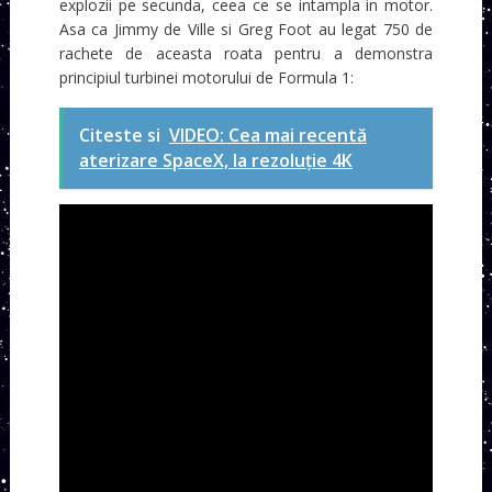
explozii pe secunda, ceea ce se intampla in motor.
Asa ca Jimmy de Ville si Greg Foot au legat 750 de
rachete de aceasta roata pentru a demonstra
principiul turbinei motorului de Formula 1:
Citeste si
VIDEO: Cea mai recentă
aterizare SpaceX, la rezoluție 4K