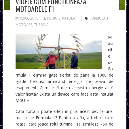
VIDEO: CUM FUNCȚIONEAZĂ
MOTOARELE F1
02/06/2016
PETRU STRATULAT
FORMULA 1
,
MOTOARE
,
TURBINA
M
asi
nil
e
de
Fo
rmula 1 elimina gaze fierbiti de pana la 1000 de
grade Celsius, aruncand energia pe teava de
esapament. Cum ar fi daca aceasta energie ar fi
valorificata? Exista un device care face asta intitulat
MGU-H.
Cata forta ii poate oferi in plus acest device unei
masini de Formula 1? Pentru a afla, a trebuit ca o
roata, care joaca rolul turbinei, sa simuleze 750 de