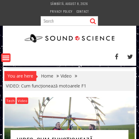
Skip
SÂMBĂTĂ, AUGUST 8, 2026
to
PRIVACY POLICY
CONTACT
content
You are here
Home
Video
VIDEO: Cum funcționează motoarele F1
Tech
Video