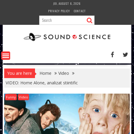
Skip
JOI, AUGUST 6, 2026
to
PRIVACY POLICY
CONTACT
content
You are here
Home
Video
VIDEO: Home Alone, analizat stiintific
Funny
Video