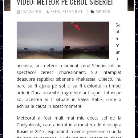
VIDEO: METEOR PE CERUL SIBERIEI
08/12/2016
PETRU STRATULAT
METEOR
Sa
pt
a
m
an
a
aceasta, un meteor a luminat cerul Siberiei intr-un
spectacol ceresc impresionant. S-a intamplat
deasupra republicii siberiene Khakassia. Obiectul nu
pare sa fi ajuns pe sol ci sa fi explodat in timpul
arderii. Daca anumite fragmente ar fi ajuns totusi pe
sol, acestea ar fi situate in Valea Babik, unde o
echipa le cauta in acest moment.
Meteorul a fost mult mai mic decat cel de la
Chelyabinsk, care a intrat in atmosfera de deasupra
Rusiei in 2013, explodand in aer si generand o unda