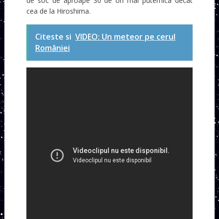
de soc de aproape 30 de ori mai puternica decat
cea de la Hiroshima.
Citeste si
VIDEO: Un meteor pe cerul
României