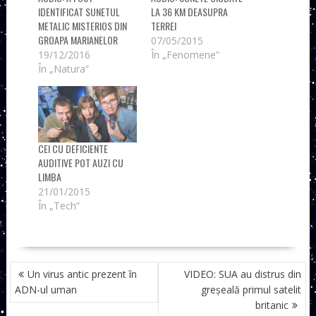
IDENTIFICAT SUNETUL
LA 36 KM DEASUPRA
METALIC MISTERIOS DIN
TERREI
GROAPA MARIANELOR
07/05/2015
19/12/2016
În „Fenomene”
În „Natura”
CEI CU DEFICIENTE
AUDITIVE POT AUZI CU
LIMBA
21/01/2015
În „Tech”
NAVIGARE
Un virus antic prezent în
VIDEO: SUA au distrus din
ÎN
ADN-ul uman
greșeală primul satelit
ARTICOLE
britanic