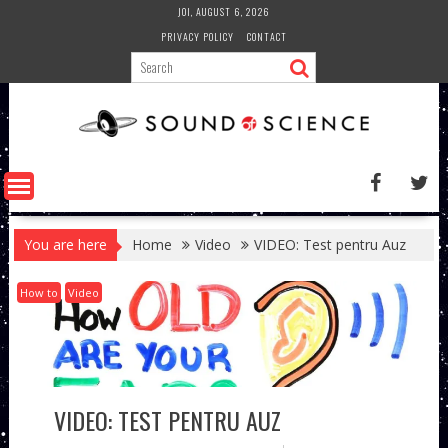
Skip
JOI, AUGUST 6, 2026
to
PRIVACY POLICY
CONTACT
content
You are here
Home
Video
VIDEO: Test pentru Auz
How to
Video
VIDEO: TEST PENTRU AUZ