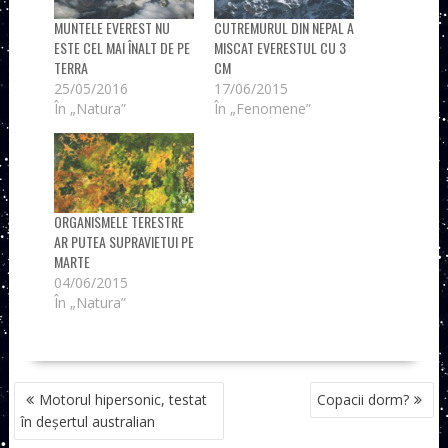
MUNTELE EVEREST NU
CUTREMURUL DIN NEPAL A
ESTE CEL MAI ÎNALT DE PE
MISCAT EVERESTUL CU 3
TERRA
CM
25/05/2016
17/06/2015
În „Natura”
În „Fenomene”
ORGANISMELE TERESTRE
AR PUTEA SUPRAVIETUI PE
MARTE
04/06/2015
În „Natura”
NAVIGARE
Motorul hipersonic, testat
Copacii dorm?
ÎN
în deșertul australian
ARTICOLE