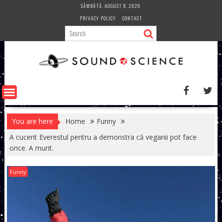
Skip
SÂMBĂTĂ, AUGUST 8, 2026
to
PRIVACY POLICY
CONTACT
content
You are here
Home
Funny
A cucerit Everestul pentru a demonstra că veganii pot face
orice. A murit.
Funny