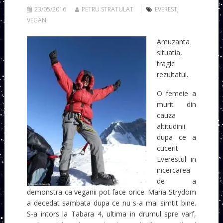
23/05/2016
PETRU STRATULAT
EVEREST
,
VEGANI
Amuzanta
situatia,
tragic
rezultatul.
O femeie a
murit din
cauza
altitudinii
dupa ce a
cucerit
Everestul in
incercarea
de a
demonstra ca veganii pot face orice. Maria Strydom
a decedat sambata dupa ce nu s-a mai simtit bine.
S-a intors la Tabara 4, ultima in drumul spre varf,