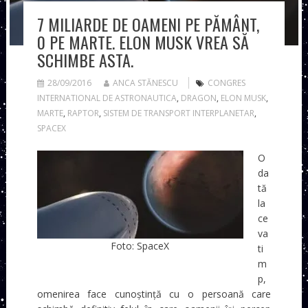
7 MILIARDE DE OAMENI PE PĂMÂNT,
0 PE MARTE. ELON MUSK VREA SĂ
SCHIMBE ASTA.
28/09/2016
ANCA STĂNESCU
CONGRES
INTERNATIONAL DE ASTRONAUTICA
,
DRAGON
,
ELON MUSK
,
MARTE
,
RAPTOR
,
SISTEM DE TRANSPORT INTERPLANETAR
,
SPACEX
O
da
tă
la
ce
va
Foto: SpaceX
ti
m
p,
omenirea face cunoștință cu o persoană care