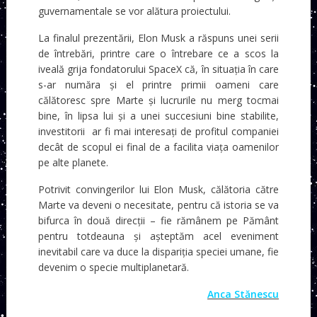
guvernamentale se vor alătura proiectului.
La finalul prezentării, Elon Musk a răspuns unei serii
de întrebări, printre care o întrebare ce a scos la
iveală grija fondatorului SpaceX că, în situația în care
s-ar număra și el printre primii oameni care
călătoresc spre Marte și lucrurile nu merg tocmai
bine, în lipsa lui și a unei succesiuni bine stabilite,
investitorii ar fi mai interesați de profitul companiei
decât de scopul ei final de a facilita viața oamenilor
pe alte planete.
Potrivit convingerilor lui Elon Musk, călătoria către
Marte va deveni o necesitate, pentru că istoria se va
bifurca în două direcții – fie rămânem pe Pământ
pentru totdeauna și așteptăm acel eveniment
inevitabil care va duce la dispariția speciei umane, fie
devenim o specie multiplanetară.
Anca Stănescu