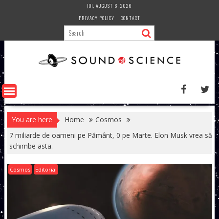
Skip
JOI, AUGUST 6, 2026
to
PRIVACY POLICY
CONTACT
content
You are here
Home
Cosmos
7 miliarde de oameni pe Pământ, 0 pe Marte. Elon Musk vrea să
schimbe asta.
Cosmos
Editorial