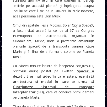
schimbă definitiv felul în care oamenii își percep
limitele pe această planetă și înțelegerea asupra
locului pe care îl ocupă în Univers. În zilele noastre,
acea persoană este Elon Musk.
Omul din spatele Tesla Motors, Solar City și SpaceX,
a fost invitat aseară la cel de al 67-lea Congres
Internațional de Astronautică, organizat în
Guadalajara, Mexic, unde a prezentat amănunțit
planurile SpaceX de a transporta oameni către
Marte și în final de a forma o colonie pe Planeta
Roșie.
Cu câteva minute înainte de începerea congresului,
printr-un anunț postat pe Twitter,
SpaceX a
dezvăluit primul video în care este prezentată
arhitectura și modul în care ar urma să
funcționeze Sistemul de Transport
Interplanetar
(STI), care va conduce primii oameni
pe planeta Marte.
Timp de o oră și jumătate,
transmisă în direct pe