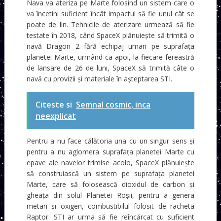
Nava va ateriza pe Marte folosind un sistem care o
va încetini suficient încât impactul să fie unul cât se
poate de lin. Tehnicile de aterizare urmează să fie
testate în 2018, când SpaceX plănuiește să trimită o
navă Dragon 2 fără echipaj uman pe suprafața
planetei Marte, urmând ca apoi, la fiecare fereastră
de lansare de 26 de luni, SpaceX să trimită câte o
navă cu provizii și materiale în așteptarea STI.
Citeste si
Semnal cosmic, inca
neexplicat
Pentru a nu face călătoria una cu un singur sens și
pentru a nu aglomera suprafața planetei Marte cu
epave ale navelor trimise acolo, SpaceX plănuiește
să construiască un sistem pe suprafața planetei
Marte, care să folosească dioxidul de carbon și
gheața din solul Planetei Roșii, pentru a genera
metan și oxigen, combustibilul folosit de racheta
Raptor. STI ar urma să fie reîncărcat cu suficient