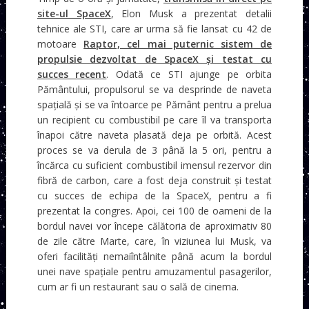
site-ul SpaceX
, Elon Musk a prezentat detalii
tehnice ale STI, care ar urma să fie lansat cu 42 de
motoare
Raptor, cel mai puternic sistem de
propulsie dezvoltat de SpaceX și testat cu
succes recent
. Odată ce STI ajunge pe orbita
Pământului, propulsorul se va desprinde de naveta
spațială și se va întoarce pe Pământ pentru a prelua
un recipient cu combustibil pe care îl va transporta
înapoi către naveta plasată deja pe orbită. Acest
proces se va derula de 3 până la 5 ori, pentru a
încărca cu suficient combustibil imensul rezervor din
fibră de carbon, care a fost deja construit și testat
cu succes de echipa de la SpaceX, pentru a fi
prezentat la congres. Apoi, cei 100 de oameni de la
bordul navei vor începe călătoria de aproximativ 80
de zile către Marte, care, în viziunea lui Musk, va
oferi facilități nemaiîntâlnite până acum la bordul
unei nave spațiale pentru amuzamentul pasagerilor,
cum ar fi un restaurant sau o sală de cinema.