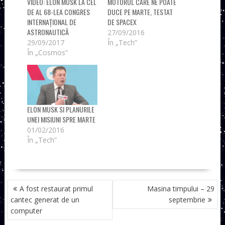
VIDEO: ELON MUSK LA CEL
MOTORUL CARE NE POATE
DE AL 68-LEA CONGRES
DUCE PE MARTE, TESTAT
INTERNAȚIONAL DE
DE SPACEX
ASTRONAUTICĂ
27/09/2016
29/09/2017
În „Tech”
În „Cosmos”
ELON MUSK SI PLANURILE
UNEI MISIUNI SPRE MARTE
01/02/2016
În „Tech”
NAVIGARE
A fost restaurat primul
Masina timpului – 29
ÎN
cantec generat de un
septembrie
ARTICOLE
computer